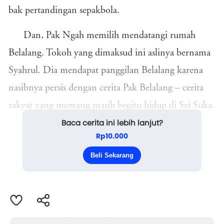
bak pertandingan sepakbola.
Dan, Pak Ngah memilih mendatangi rumah
Belalang. Tokoh yang dimaksud ini aslinya bernama
Syahrul. Dia mendapat panggilan Belalang karena
nasibnya persis dengan cerita Pak Belalang – cerita
rakyat yang memang masih begitu hidup di Sei Suka.
Baca cerita ini lebih lanjut?
Dengan kata lain, Syahrul telah menjadi Pak
Rp10.000
Belalang di zaman sekarang, ahli ramal terpercaya.
Beli Sekarang
“Belalang, kau pasti tahu maksudku kemari ...