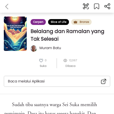
Cerpen
Slice of Life
Bronze
Belalang dan Ramalan yang
Tak Selesai
Muram Batu
0
12,067
Suka
Dibaca
Baca melalui Aplikasi
Sudah tiba saatnya warga Sei Suka memilih
pemimpin. Desa itu harus segera bangkit. Dan,