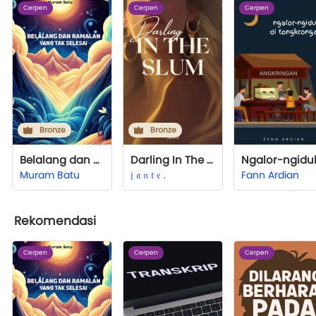
Cerpen
Cerpen
Cerpen
Bronze
Bronze
Belalang dan Ramalan yang Tak Selesai
Darling In The Slum
Muram Batu
𝔧 𝔞 𝔫 𝔱 𝔢 .
Fann Ardian
Rekomendasi
Cerpen
Cerpen
Cerpen