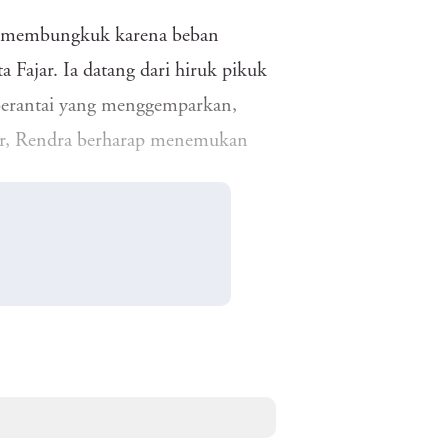
it membungkuk karena beban
 Fajar. Ia datang dari hiruk pikuk
 berantai yang menggemparkan,
ar, Rendra berharap menemukan
 merangkak naik. Tuan Harun,
ng tokonya. Tubuhnya tergeletak