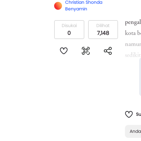
Christian Shonda
Benyamin
pengal
Disukai
Dilihat
0
7,148
kota b
namun
sediki
penjag
kaku..
S
Anda