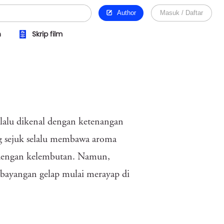
Author
Masuk / Daftar
n
Skrip film
elalu dikenal dengan ketenangan
g sejuk selalu membawa aroma
 dengan kelembutan. Namun,
h bayangan gelap mulai merayap di