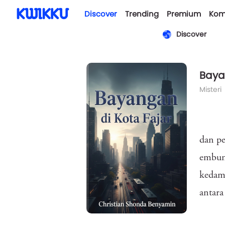
Discover
Trending
Premium
Kom
Discover
Baya
Misteri
dan pe
embun
kedama
antara