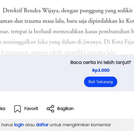
Detektif Rendra Wijaya, dengan punggung yang sedik
aman dan trauma masa lalu, baru saja dipindahkan ke Kota
esar, tempat ia berhasil memecahkan kasus pembunuhan
 meninggalkan luka yang dalam di jiwanya. Di Kota Faj
t ketenangan, namun takdir memiliki rencana lain.
Baca cerita ini lebih lanjut?
Panggilan pertama datang tepat setelah matahari mulai
Rp3.000
a toko kelontong yang ramah, ditemukan tewas di belaka
Beli Sekarang
.
uka
Favorit
Bagikan
 harus
login
atau
daftar
untuk mengirimkan komentar