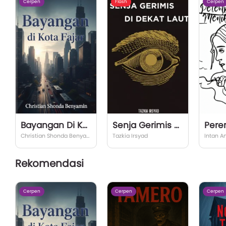
Cerpen
Flash
Cerpen
Bayangan Di Kota Fajar
Senja Gerimis di Dekat Laut
Christian Shonda Benyamin
Tazkia Irsyad
Intan A
Rekomendasi
Cerpen
Cerpen
Cerpen