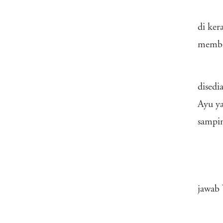
di ke
membi
disedi
Ayu y
sampin
jawab 