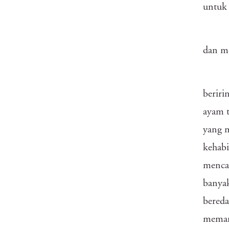
untuk
dan me
beriri
ayam t
yang m
kehabi
mencar
banyak
bereda
memang