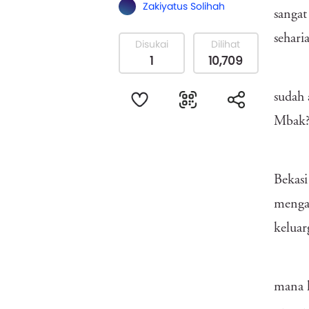
Zakiyatus Solihah
sangat
sehari
Disukai
Dilihat
1
10,709
sudah
Mbak?
Bekasi
mengal
keluar
mana l