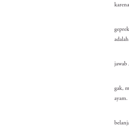
karena
geprek
adalah
jawab
gak, m
ayam.
belanj