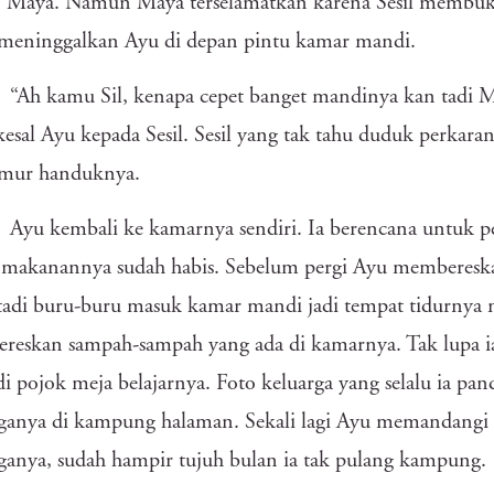
n Maya. Namun Maya terselamatkan karena Sesil membuk
meninggalkan Ayu di depan pintu kamar mandi.
“Ah kamu Sil, kenapa cepet banget mandinya kan tadi
kesal Ayu kepada Sesil. Sesil yang tak tahu duduk perkar
mur handuknya.
Ayu kembali ke kamarnya sendiri. Ia berencana untuk pe
makanannya sudah habis. Sebelum pergi Ayu membereskan
tadi buru-buru masuk kamar mandi jadi tempat tidurnya 
eskan sampah-sampah yang ada di kamarnya. Tak lupa ia
di pojok meja belajarnya. Foto keluarga yang selalu ia pa
ganya di kampung halaman. Sekali lagi Ayu memandangi f
ganya, sudah hampir tujuh bulan ia tak pulang kampung.