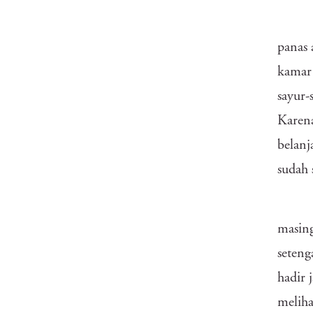
panas 
kamar
sayur-
Karena
belanj
sudah 
masing
seteng
hadir 
meliha