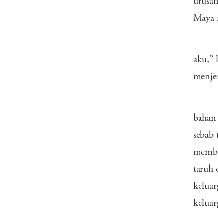
urusa
Maya 
aku,” 
menje
bahan 
sebab 
member
taruh 
keluar
keluar