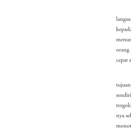
langsu
kepada
menung
orang 
cepat 
tujuan
sendir
tergol
nya se
monoto