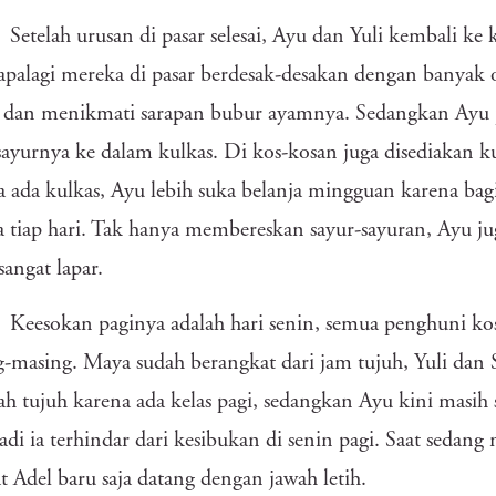
Setelah urusan di pasar selesai, Ayu dan Yuli kembali k
apalagi mereka di pasar berdesak-desakan dengan banyak 
 dan menikmati sarapan bubur ayamnya. Sedangkan Ayu 
sayurnya ke dalam kulkas. Di kos-kosan juga disediakan 
 ada kulkas, Ayu lebih suka belanja mingguan karena bag
a tiap hari. Tak hanya membereskan sayur-sayuran, Ayu j
sangat lapar.
Keesokan paginya adalah hari senin, semua penghuni ko
-masing. Maya sudah berangkat dari jam tujuh, Yuli dan S
ah tujuh karena ada kelas pagi, sedangkan Ayu kini masih
jadi ia terhindar dari kesibukan di senin pagi. Saat sedan
t Adel baru saja datang dengan jawah letih.