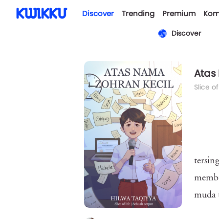
Discover
Trending
Premium
Kom
Discover
Atas
Slice of
tersin
membua
muda t