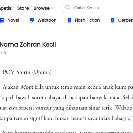
petisi
Store
Browse
Novel
Webtoon
Flash Fiction
Cerpe
 Nama Zohran Kecil
 Life
POV Shirin (Umma)
Ajakan
Mom
Ella untuk temu main kedua anak kami pag
gkap di bawah sorot cahaya, di hadapan banyak mata. Seb
t saya seperti vampir yang dihantam sinar terik. Walau
anpa teman signifikan, bukan berarti saya tidak bahagia, 