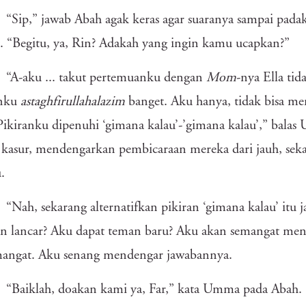
“Sip,” jawab Abah agak keras agar suaranya sampai pa
. “Begitu, ya, Rin? Adakah yang ingin kamu ucapkan?”
“A-aku ... takut pertemuanku dengan
Mom
-nya Ella tid
anku
astaghfirullahalazim
banget. Aku hanya, tidak bisa me
Pikiranku dipenuhi ‘gimana kalau’-’gimana kalau’,” bala
s kasur, mendengarkan pembicaraan mereka dari jauh, se
.
“Nah, sekarang alternatifkan pikiran ‘gimana kalau’ itu
an lancar? Aku dapat teman baru? Aku akan semangat menj
mangat. Aku senang mendengar jawabannya.
“Baiklah, doakan kami ya, Far,” kata Umma pada Abah.