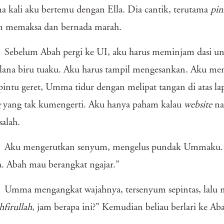
a kali aku bertemu dengan Ella. Dia cantik, terutama
pi
n memaksa dan bernada marah.
Sebelum Abah pergi ke UI, aku harus meminjam dasi u
lana biru tuaku. Aku harus tampil mengesankan. Aku men
pintu geret, Umma tidur dengan melipat tangan di atas l
g
yang tak kumengerti. Aku hanya paham kalau
website
na
alah.
Aku mengerutkan senyum, mengelus pundak Ummaku.
 Abah mau berangkat ngajar.”
Umma mengangkat wajahnya, tersenyum sepintas, lalu m
hfirullah
, jam berapa ini?” Kemudian beliau berlari ke Ab