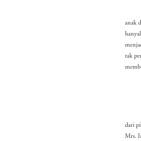
anak d
hanyal
menjad
tak pe
memba
dari p
Mrs. I