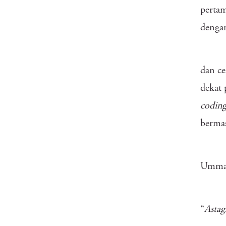
pertam
denga
dan ce
dekat 
codin
bermas
Umma.
“
Astag