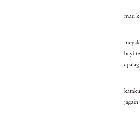
mau ke
meyaki
bayi t
apalag
katak
jagain