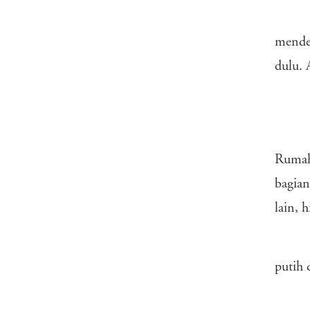
mende
dulu. 
Rumah
bagian
lain, 
putih 