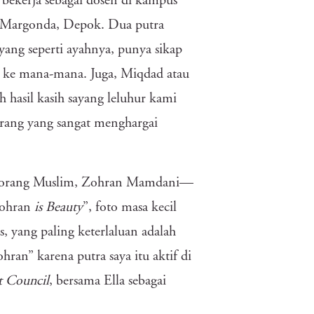
 bekerja sebagai dosen di kampus
i Margonda, Depok. Dua putra
ayang seperti ayahnya, punya sikap
 ke mana-mana. Juga, Miqdad atau
hasil kasih sayang leluhur kami
orang yang sangat menghargai
seorang Muslim, Zohran Mamdani—
Zohran
is
Beauty
”, foto masa kecil
s, yang paling keterlaluan adalah
hran” karena putra saya itu aktif di
t Council
, bersama Ella sebagai