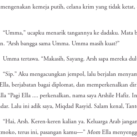
 mengenakan kemeja putih, celana krim yang tidak ketat,
“Umma,” ucapku menarik tangannya ke dadaku. Mata be
lan. “Arsh bangga sama Umma. Umma masih kuat?”
Umma tertawa. “Makasih, Sayang. Arsh sapa mereka dul
“Sip.” Aku mengacungkan jempol, lalu berjalan meny
Ella, berjabatan bagai diplomat, dan memperkenalkan diri.
lla “Pagi Ella .... perkenalkan, nama saya Arshile Hafiz.
ar. Lalu ini adik saya, Miqdad Rasyid. Salam kenal, Tante, 
“Hai, Arsh. Keren-keren kalian ya. Keluarga Arab jang
tmoko, terus ini, pasangan kamu—”
Mom
Ella menyengg