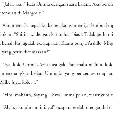
“Jafar, aku,” kata Umma dengan suara kalem. Aku berdiri 
temuan di Margositi.”
Aku menarik kepalaku ke belakang, memijat lembut l
nkan. “Shirin ..., dengar, kamu luar biasa. Tidak perlu
erkenal, itu jugalah pencapaian. Kamu punya Arshile, Miq
i yang perlu dicemaskan?”
“Iya, kok, Umma, Arsh juga gak akan malu-maluin, kok. 
u menenangkan beliau, Ummaku yang pencemas, tetapi am
 Mike juga, kok ....”
“Hm, makasih, Sayang,” kata Umma pelan, tersenyum ti
“Abah, aku pinjam ini, ya!” ucapku setelah mengambil da