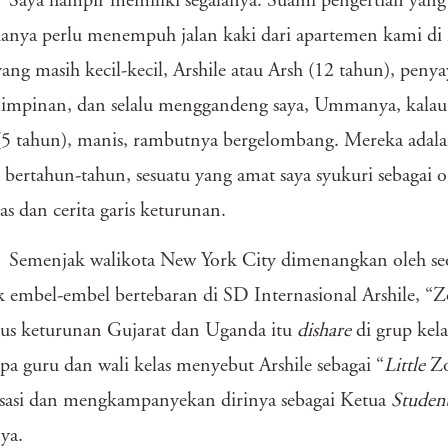
Saya hampir memiliki segalanya. Suami pengertian yang
hanya perlu menempuh jalan kaki dari apartemen kami d
ang masih kecil-kecil, Arshile atau Arsh (12 tahun), peny
impinan, dan selalu menggandeng saya, Ummanya, kalau
5 tahun), manis, rambutnya bergelombang. Mereka adalah 
 bertahun-tahun, sesuatu yang amat saya syukuri sebagai 
tas dan cerita garis keturunan.
Semenjak walikota New York City dimenangkan oleh 
 embel-embel bertebaran di SD Internasional Arshile, “
kus keturunan Gujarat dan Uganda itu
dishare
di grup kela
pa guru dan wali kelas menyebut Arshile sebagai “
Little
Zo
sasi dan mengkampanyekan dirinya sebagai Ketua
Studen
ya.