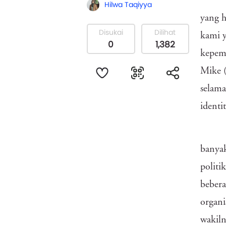
Hilwa Taqiyya
yang 
Disukai
Dilihat
kami y
0
1,382
kepem
Mike (
selama
identi
banyak
politi
bebera
organi
wakiln