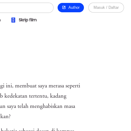
Author
Masuk / Daftar
n
Skrip film
i ini, membuat saya merasa seperti
ab kedekatan tertentu, kadang
pun saya telah menghabiskan masa
‘kan?