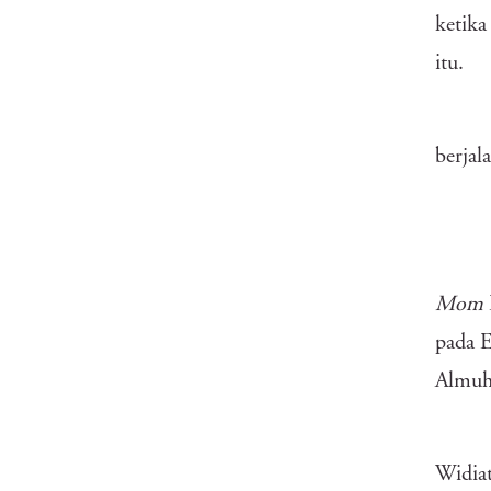
ketika
itu.
berja
Mom
pada E
Almuhd
Widia