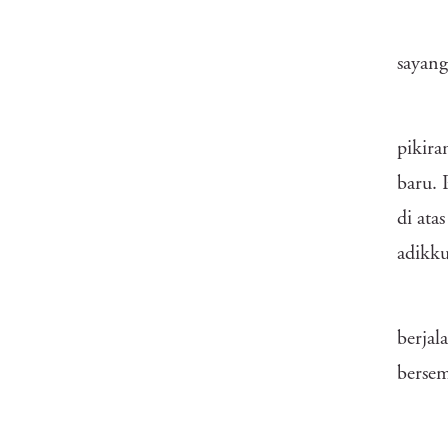
sayang
pikir
baru. 
di ata
adikku
berjal
berse