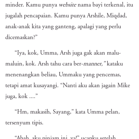
minder. Kamu punya
website
nama bayi terkenal, itu
jugalah pencapaian. Kamu punya Arshile, Miqdad,
anak-anak kita yang ganteng, apalagi yang perlu
dicemaskan?”
“Iya, kok, Umma, Arsh juga gak akan malu-
maluin, kok. Arsh tahu cara ber-
manner,”
kataku
menenangkan beliau, Ummaku yang pencemas,
tetapi amat kusayangi. “Nanti aku akan jagain Mike
juga, kok ....”
“Hm, makasih, Sayang,” kata Umma pelan,
tersenyum tipis.
“Abah, aku pinjam ini, ya!” ucapku setelah