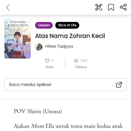
Cerpen
Slice of Life
Atas Nama Zohran Kecil
Hilwa Taqiyya
0
1,427
Suka
Dibaca
Baca melalui Aplikasi
POV Shirin (Umma)
Ajakan
Mom
Ella untuk temu main kedua anak