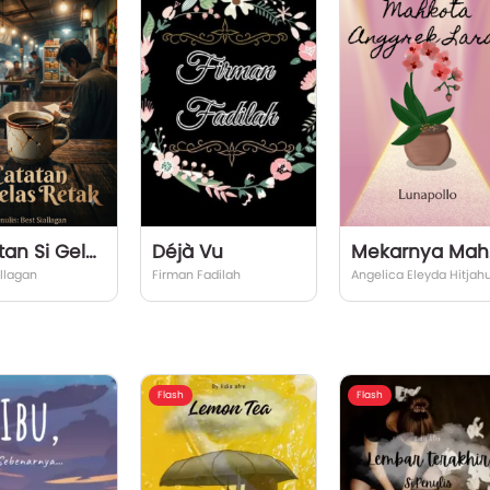
Catatan Si Gelas Retak
Déjà Vu
Meka
allagan
Firman Fadilah
Flash
Flash