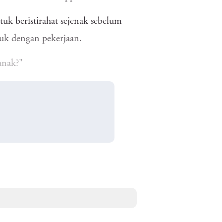
tuk beristirahat sejenak sebelum
buk dengan pekerjaan.
anak?"
ian yang menumpuk.