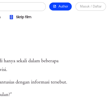
Author
Masuk / Daftar
n
Skrip film
i hanya sekali dalam beberapa
isi.
ntusias dengan informasi tersebut.
ulan?"