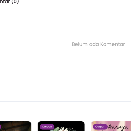
tar (
0
)
Belum ada Komentar
Cerpen
Cerpen