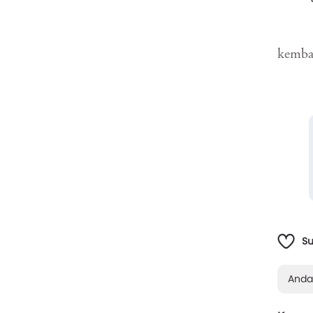
kembal
S
Anda