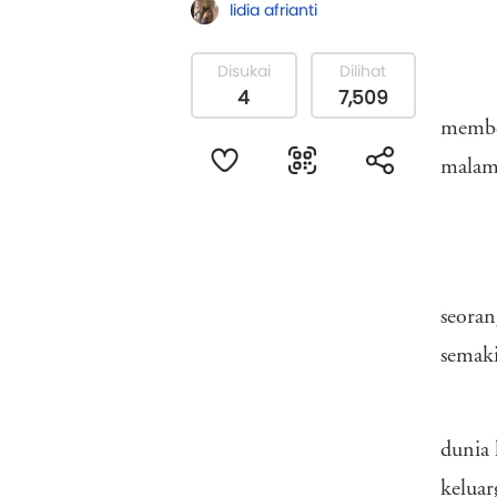
lidia afrianti
Disukai
Dilihat
4
7,509
member
malam,
seoran
semak
dunia 
keluar