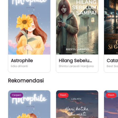
Astrophile
Hilang Sebelum Sampai
lidia afrianti
Shinta Larasati Hardjono
Best Si
Rekomendasi
Cerpen
Flash
Flash