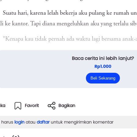
Suatu hari, karena lelah bekerja aku pulang ke rumah un
i ke kantor. Tapi diana mengeluhkan aku yang terlalu si
"Kenapa kau tidak pernah ada waktu lagi bersama anak-
"Aku lelah, aku ingin istirahat."
Baca cerita ini lebih lanjut?
Rp1.000
"Baiklah istirahatlah,"diana melanjutkan melipat paka
Beli Sekarang
Der...
uka
Favorit
Bagikan
 harus
login
atau
daftar
untuk mengirimkan komentar