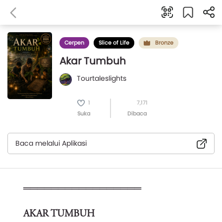
Cerpen
Slice of Life
Bronze
Akar Tumbuh
Tourtaleslights
1
7,171
Suka
Dibaca
Baca melalui Aplikasi
═════════════════
AKAR TUMBUH