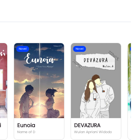
Novel
Novel
Nove
i
Eunoia
DEVAZURA
Mut
Name of D
Wulan Apriani Widodo
Chrys