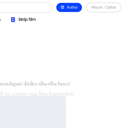
Author
Masuk / Daftar
n
Skrip film
mendapati diriku tiba-tiba benci
ah ini semua yang bisa kutemukan
seperti jawaban dari pertanyaanku,
tangan 30 hari mencari cinta.