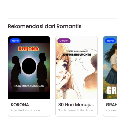
Rekomendasi dari Romantis
Novel
Cerpen
Novel
KORONA
30 Hari Menuju Cinta
GRA
Raja Muda Hasibuan
Shinta Larasati Hardjono
Kagura 