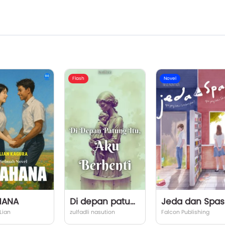
Flash
Novel
HANA
Di depan patung itu, Aku berhenti.
Jeda dan Spas
Lian
zulfadli nasution
Falcon Publishing