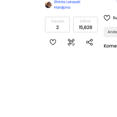
Shinta Larasati
Hardjono
S
Disukai
Dilihat
2
15,828
Anda
Komen