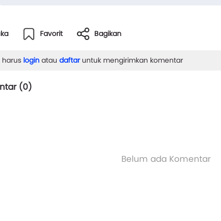
"Kau bisa mencoba. Kalau gagal, toh kau tetap ...
uka
Favorit
Bagikan
 harus
login
atau
daftar
untuk mengirimkan komentar
tar (
0
)
Belum ada Komentar