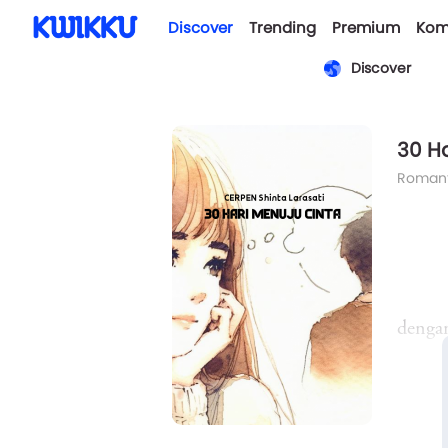
Discover
Trending
Premium
Kom
Discover
30 H
Romant
dengan
dalam 
seora