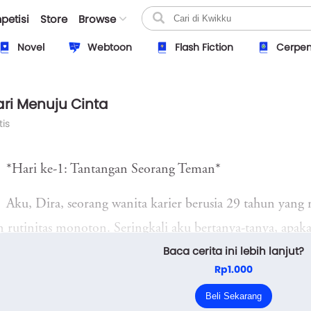
petisi
Store
Browse
Novel
Webtoon
Flash Fiction
Cerpe
ari Menuju Cinta
is
*Hari ke-1: Tantangan Seorang Teman*
Aku, Dira, seorang wanita karier berusia 29 tahun yang 
 rutinitas monoton. Seringkali aku bertanya-tanya, apak
Baca cerita ini lebih lanjut?
hidup? Karier yang gemilang tapi tanpa cinta? Kemudian, 
Rp1.000
ng teman lama, Rani, menghubungiku dan menawarkan tan
Beli Sekarang