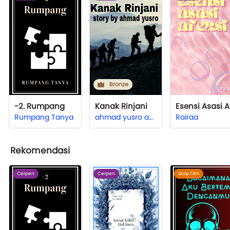
Bronze
-2. Rumpang
Kanak Rinjani
Rumpang Tanya
ahmad yusro ahmad yusro
Rairaa
Rekomendasi
Cerpen
Cerpen
Skrip Film