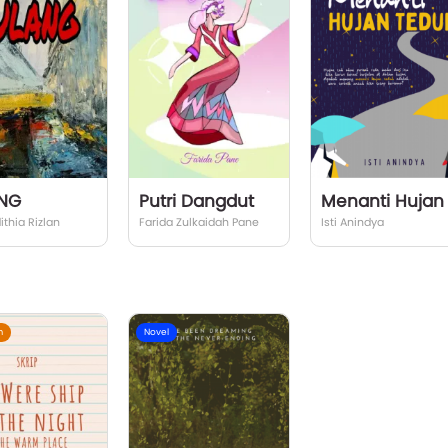
NG
Putri Dangdut
thia Rizlan
Farida Zulkaidah Pane
Isti Anindya
m
Novel