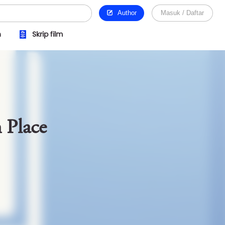
Author
Masuk / Daftar
n
Skrip film
 Place