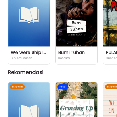
We were Ship In The Night : The Warm Place
Bumi Tuhan
PULA
Lilly Amundsen
Rosalita
Onet Adi
Rekomendasi
Skrip Film
Novel
Skrip Fil