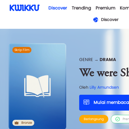
Discover
Trending
Premium
Kom
Discover
Skrip Film
GENRE →
DRAMA
We were Sh
Oleh
Lilly Amundsen
Mulai membaca
Berlangsung
Pre
Bronze