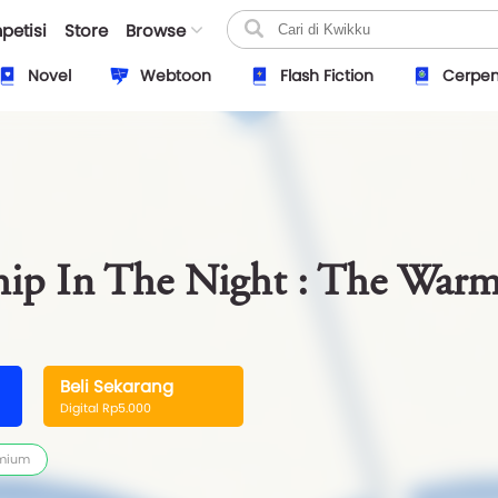
petisi
Store
Browse
Novel
Webtoon
Flash Fiction
Cerpe
ip In The Night : The Warm
Beli Sekarang
Digital Rp5.000
mium