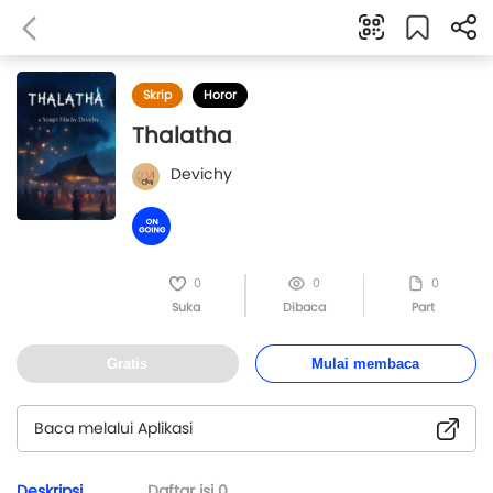
Skrip
Horor
Thalatha
Devichy
0
0
0
Suka
Dibaca
Part
Gratis
Mulai membaca
Baca melalui Aplikasi
Deskripsi
Daftar isi
0