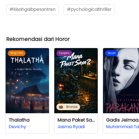
#kisahgaibpesantren
#pychologicalthriller
Rekomendasi dari Horor
Skrip Film
Cerpen
Novel
Bronze
Thalatha
Mana Paket Saya?
Gadi
Devichy
Jasma Ryadi