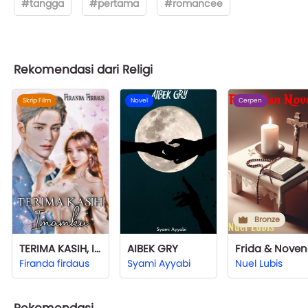
#tangga
#pertama
#romancee
Rekomendasi dari Religi
Skrip Film
Novel
Cerpen
Bronze
TERIMA KASIH, Imamku
AIBEK GRY
Frida & Nove
Firanda firdaus
Syami Ayyabi
Nuel Lubis
Rekomendasi