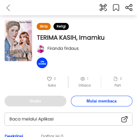
Skrip
Religi
TERIMA KASIH, Imamku
Firanda firdaus
0
1
0
Suka
Dibaca
Part
Gratis
Mulai membaca
Baca melalui Aplikasi
Deskripsi
Daftar isi
0