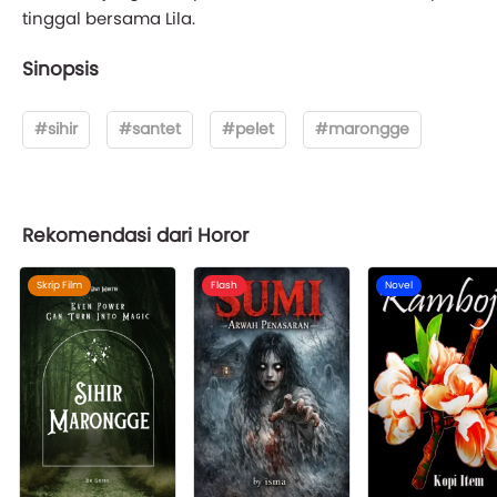
tinggal bersama Lila.
Sinopsis
#sihir
#santet
#pelet
#marongge
Rekomendasi dari Horor
Skrip Film
Flash
Novel