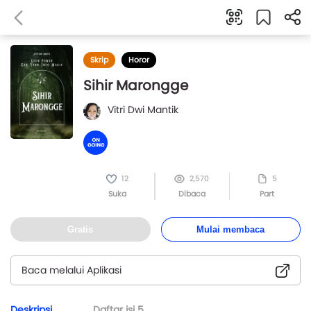
Skrip
Horor
Sihir Marongge
Vitri Dwi Mantik
12
2,570
5
Suka
Dibaca
Part
Gratis
Mulai membaca
Baca melalui Aplikasi
Deskripsi
Daftar isi
5