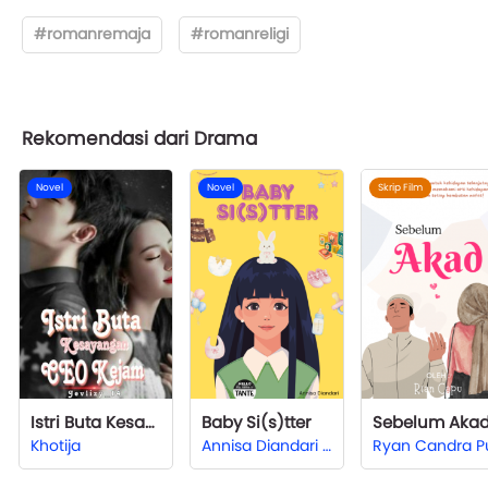
#romanremaja
#romanreligi
Rekomendasi dari Drama
Novel
Novel
Skrip Film
Istri Buta Kesayangan CEO Kejam
Baby Si(s)tter
Sebelum Aka
Khotija
Annisa Diandari Putri