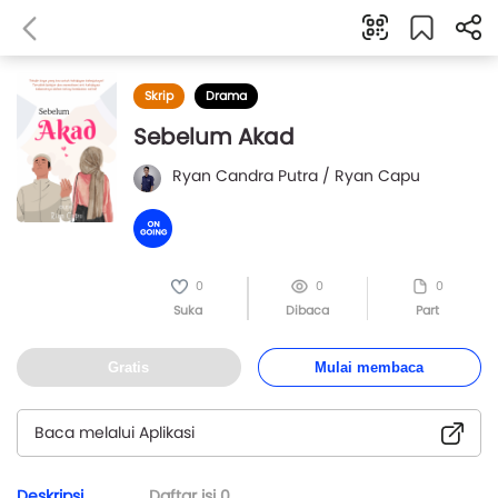
Skrip
Drama
Sebelum Akad
Ryan Candra Putra / Ryan Capu
0
0
0
Suka
Dibaca
Part
Gratis
Mulai membaca
Baca melalui Aplikasi
Deskripsi
Daftar isi
0