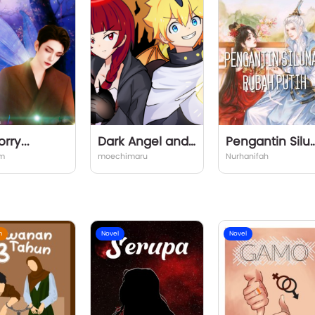
rry...
Dark Angel and Light Devil
Pengantin Siluman Rub
im
moechimaru
Nurhanifah
m
Novel
Novel