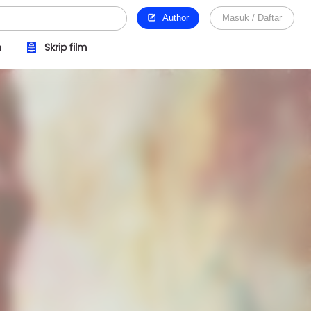
Author
Masuk / Daftar
n
Skrip film