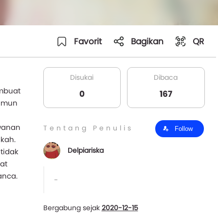
Favorit
Bagikan
QR
Disukai
Dibaca
mbuat
0
167
Namun
awanan
Tentang Penulis
Follow
kah.
Delpiariska
tidak
at
anca.
-
Bergabung sejak
2020-12-15