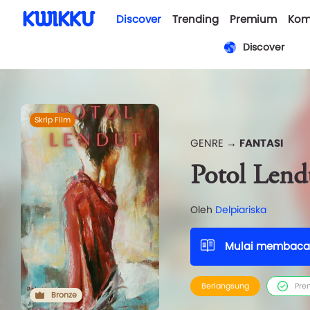
Discover
Trending
Premium
Kom
Discover
Skrip Film
GENRE →
FANTASI
Potol Lend
Oleh
Delpiariska
Mulai membaca
Berlangsung
Pre
Bronze