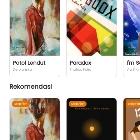
Potol Lendut
Paradox
I'm So
Delpiariska
Thaliba Faliq
Via S K
Rekomendasi
Skrip Film
Skrip Film
Skrip Fil