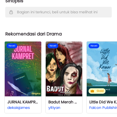
Sinopsis
Bagian ini terkunci, beli untuk bisa melihat ini
Rekomendasi dari Drama
Novel
Novel
Novel
Gold
JURNAL KAMPRET
Badut Merah Muda
Little
dekaisjames
yRiyan
Falcon Publishi