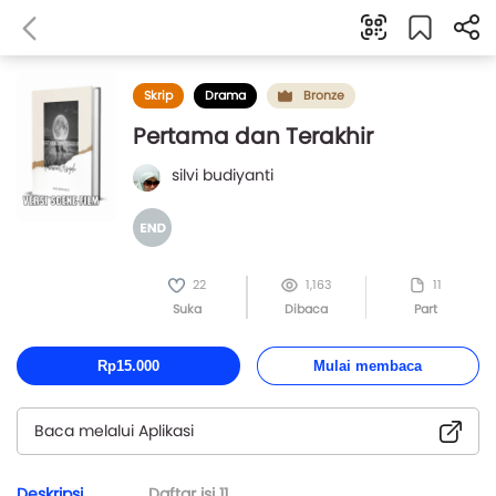
Skrip
Drama
Bronze
Pertama dan Terakhir
silvi budiyanti
22
1,163
11
Suka
Dibaca
Part
Rp15.000
Mulai membaca
Baca melalui Aplikasi
Deskripsi
Daftar isi
11