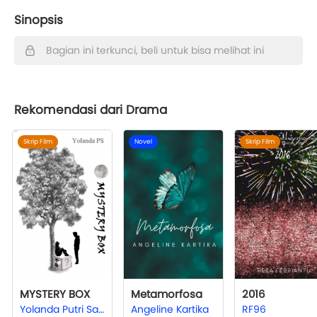
Sinopsis
Bagian ini terkunci, beli untuk bisa melihat ini
Rekomendasi dari Drama
Skrip Film
Novel
Skrip Film
MYSTERY BOX
Metamorfosa
2016
Yolanda Putri Salsabyla
Angeline Kartika
RF96