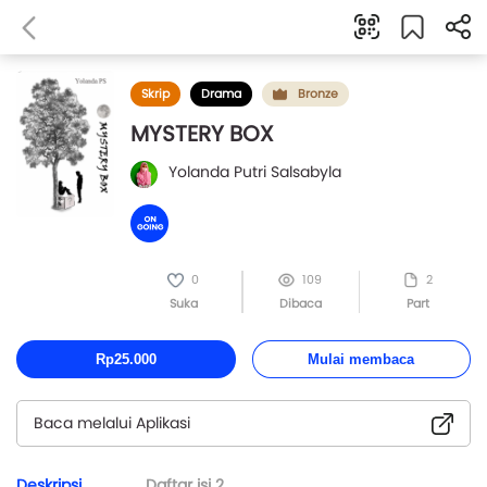
Skrip
Drama
Bronze
MYSTERY BOX
Yolanda Putri Salsabyla
0
109
2
Suka
Dibaca
Part
Rp25.000
Mulai membaca
Baca melalui Aplikasi
Deskripsi
Daftar isi
2