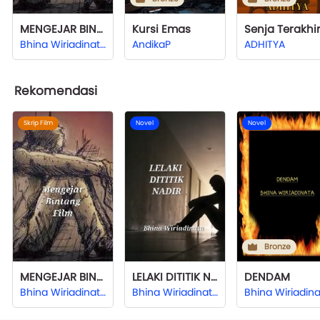
MENGEJAR BINTANG FILM
Kursi Emas
Bhina Wiriadinata
AndikaP
ADHITYA
Rekomendasi
Skrip Film
Novel
Novel
Bronze
MENGEJAR BINTANG FILM
LELAKI DITITIK NADIR
DENDAM
Bhina Wiriadinata
Bhina Wiriadinata