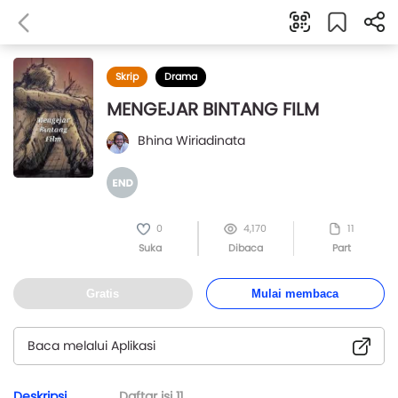
Skrip
Drama
MENGEJAR BINTANG FILM
Bhina Wiriadinata
0
4,170
11
Suka
Dibaca
Part
Gratis
Mulai membaca
Baca melalui Aplikasi
Deskripsi
Daftar isi
11