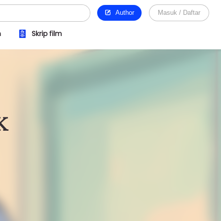
Author
Masuk / Daftar
n
Skrip film
K