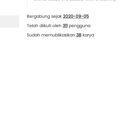
Bergabung sejak
2020-09-05
Telah diikuti oleh
311
pengguna
Sudah memublikasikan
38
karya
Menulis lebih dari
kata
Kunjungi Profil →
Skrip Film
Novel
Nove