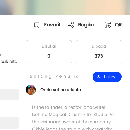
Favorit
Bagikan
QR
Disukai
Dibaca
n
0
373
suk cita
Tentang Penulis
Follow
Okhie vellino erianto
is the founder, director, and writer
behind Magical Dream Film Studio. As
the visionary owner of the company,
Okhie leads the studio with creativity