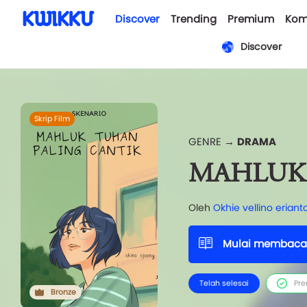
Discover
Trending
Premium
Kom
Discover
Skrip Film
GENRE →
DRAMA
MAHLUK 
Oleh
Okhie vellino eriant
Mulai membaca
Telah selesai
Pr
Bronze