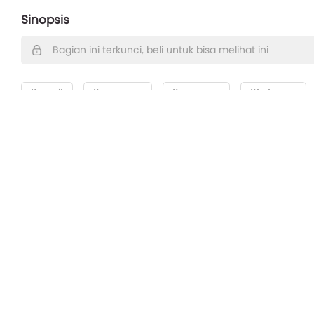
Sinopsis
Bagian ini terkunci, beli untuk bisa melihat ini
#musik
#romance
#romansa
#keluarga
Rekomendasi dari Drama
Skrip Film
Skrip Film
Cerpen