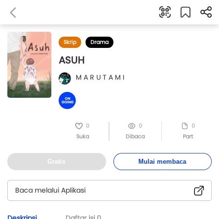
Skrip
Drama
ASUH
M A R U T A M I
0
0
0
Suka
Dibaca
Part
Gratis
Mulai membaca
Baca melalui Aplikasi
Deskripsi
Daftar isi
0