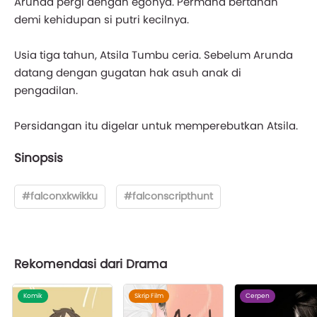
Arunda pergi dengan egonya. Permana bertahan
demi kehidupan si putri kecilnya.
Usia tiga tahun, Atsila Tumbu ceria. Sebelum Arunda
datang dengan gugatan hak asuh anak di
pengadilan.
Persidangan itu digelar untuk memperebutkan Atsila.
Sinopsis
#falconxkwikku
#falconscripthunt
Rekomendasi dari Drama
Komik
Skrip Film
Cerpen