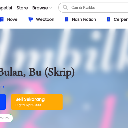
petisi
Store
Browse
Novel
Webtoon
Flash Fiction
Cerpe
ulan, Bu (Skrip)
ne
Beli Sekarang
Digital Rp50.000
emium