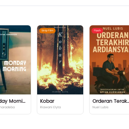
Skrip Film
Flash
Monday Morning
Kobar
Orderan Terakhir Ard
Sharadeba
Riawani Elyta
Nuel Lubis