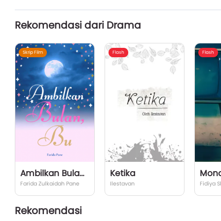
Rekomendasi dari Drama
Skrip Film
Flash
Flash
Ambilkan Bulan, Bu (Skrip)
Ketika
Farida Zulkaidah Pane
Ilestavan
Fidiya 
Rekomendasi