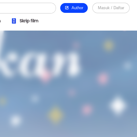
Author
Masuk / Daftar
n
Skrip film