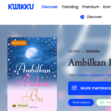
Discover
Trending
Premium
Kom
Discover
Skrip Film
GENRE →
DRAMA
Ambilkan B
Oleh
Farida Zulkaidah Pa
Mulai membaca
Telah selesai
Pr
Bronze