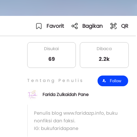
Favorit
Bagikan
QR
Disukai
Dibaca
69
2.2k
Tentang Penulis
Follow
Farida Zulkaidah Pane
Penulis blog www.faridazp.info, buku
nonfiksi dan faksi.
IG: bukufaridapane