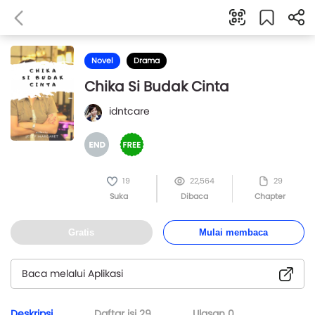
Novel
Drama
Chika Si Budak Cinta
idntcare
19
22,564
29
Suka
Dibaca
Chapter
Gratis
Mulai membaca
Baca melalui Aplikasi
Deskripsi
Daftar isi
29
Ulasan
0