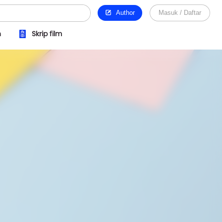
Author
Masuk / Daftar
n
Skrip film