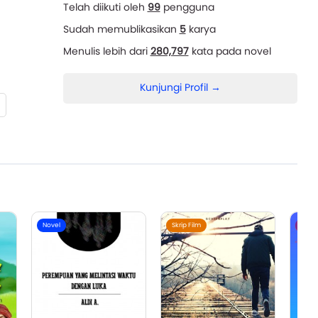
Telah diikuti oleh
99
pengguna
Sudah memublikasikan
5
karya
Menulis lebih dari
280,797
kata pada novel
Kunjungi Profil →
Novel
Skrip Film
Cerp