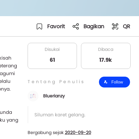
Favorit
Bagikan
QR
Disukai
Dibaca
kisah
61
17.9k
seterang
kagumi
elalu
Tentang Penulis
Follow
nya.
Bluerianzy
bunda
Siluman karet gelang.
pku yang
Bergabung sejak
2020-09-20