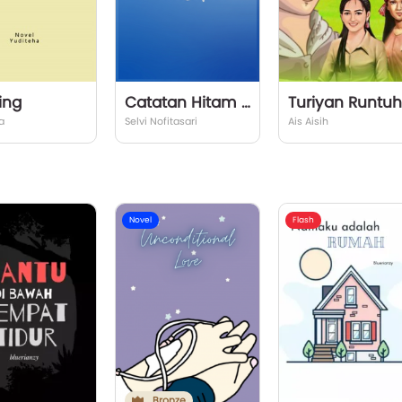
ing
Catatan Hitam Magdalena
T
a
Selvi Nofitasari
Ais Aisih
Novel
Flash
Bronze