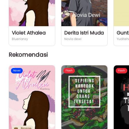
Violet Athalea
Derita Istri Muda
Gunt
Bluerianzy
Novia dewi
Yuditeh
Rekomendasi
Novel
Flash
Flash
Bronze