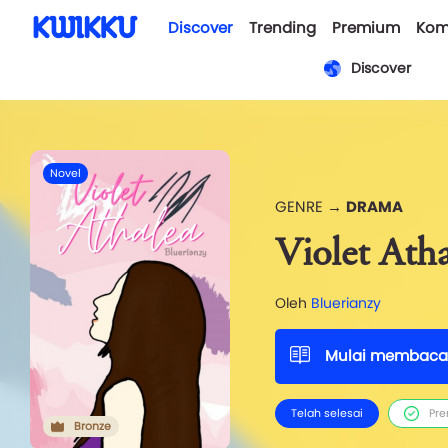
Discover
Trending
Premium
Kom
Discover
Novel
GENRE →
DRAMA
Violet Atha
Oleh
Bluerianzy
Mulai membaca
Telah selesai
Pr
Bronze