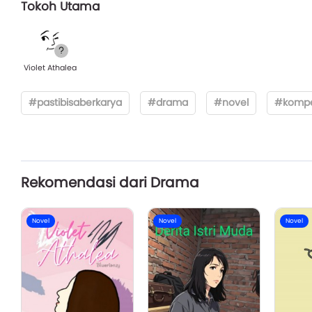
Tokoh Utama
Violet Athalea
#pastibisaberkarya
#drama
#novel
#kompet
Rekomendasi dari Drama
Novel
Novel
Novel