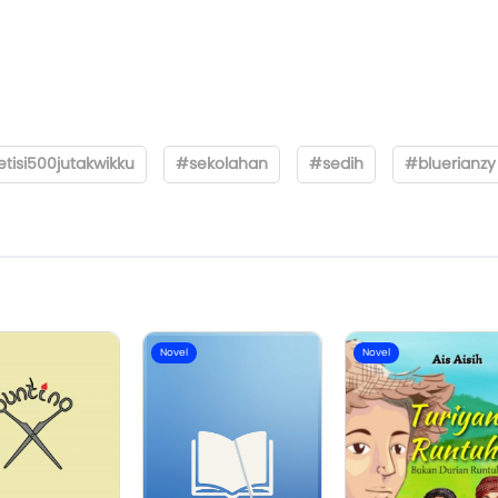
isi500jutakwikku
#sekolahan
#sedih
#bluerianzy
Novel
Novel