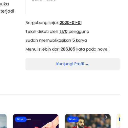
suka
terjadi
Bergabung sejak
2020-01-01
Telah diikuti oleh
1,170
pengguna
Sudah memublikasikan
5
karya
Menulis lebih dari
286,185
kata pada novel
Kunjungi Profil →
Novel
Novel
Nove