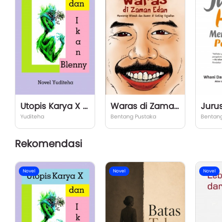
Utopis Karya X dan Ikan Blenny
Waras di Zaman Edan
Yuditeha
Bentang Pustaka
Bentang
Rekomendasi
Novel
Novel
Novel