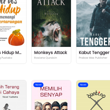
Jurus Hidup Memenangi Pertarungan
Monkeys Attack
Kabut Tengger
 Pustaka
Rosiana Quraisin
Praboe Mas Publisher
Novel
Novel