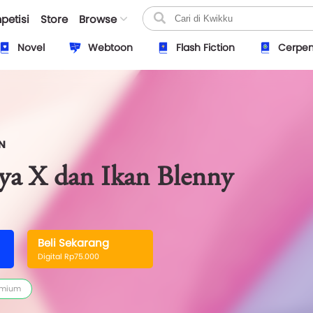
petisi
Store
Browse
Novel
Webtoon
Flash Fiction
Cerpe
N
ya X dan Ikan Blenny
Beli Sekarang
Digital Rp75.000
emium