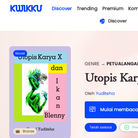
Discover
Trending
Premium
Kom
Discover
Novel
GENRE →
PETUALANGA
Utopis Kar
Oleh
Yuditeha
Mulai membaca
Telah selesai
Pr
Bronze