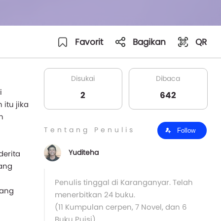
Favorit
Bagikan
QR
Disukai
Dibaca
i
2
642
itu jika
h
Tentang Penulis
Follow
Yuditeha
derita
ang
Penulis tinggal di Karanganyar. Telah
yang
menerbitkan 24 buku.
(11 Kumpulan cerpen, 7 Novel, dan 6
Buku Puisi).