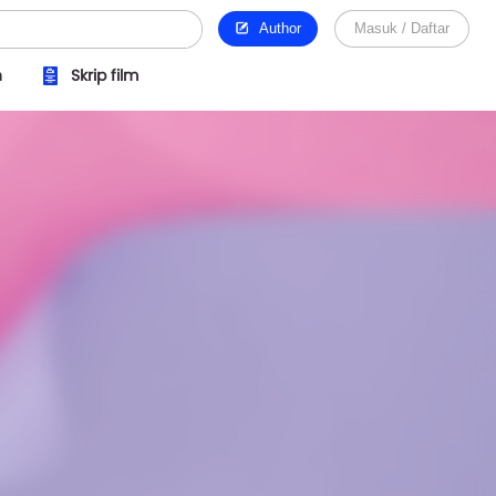
Author
Masuk / Daftar
n
Skrip film