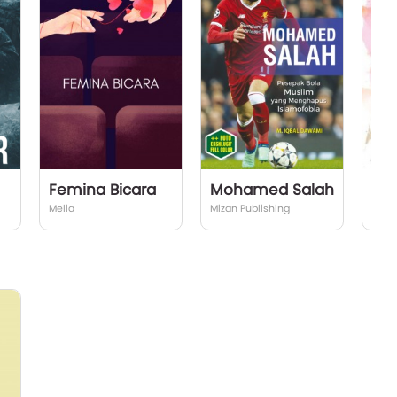
Femina Bicara
Mohamed Salah
RE
Melia
Mizan Publishing
Beni 