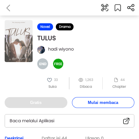
Novel
Drama
TULUS
hadi wiyono
33
1,263
44
Suka
Dibaca
Chapter
Gratis
Mulai membaca
Baca melalui Aplikasi
Deskripsi
Daftar isi
44
Ulasan
0