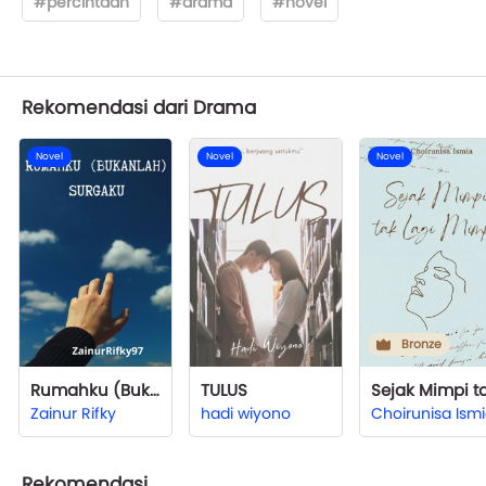
#percintaan
#drama
#novel
Rekomendasi dari Drama
Novel
Novel
Novel
Bronze
Rumahku (Bukanlah) Surgaku
TULUS
Zainur Rifky
hadi wiyono
Choirunisa Ism
Rekomendasi