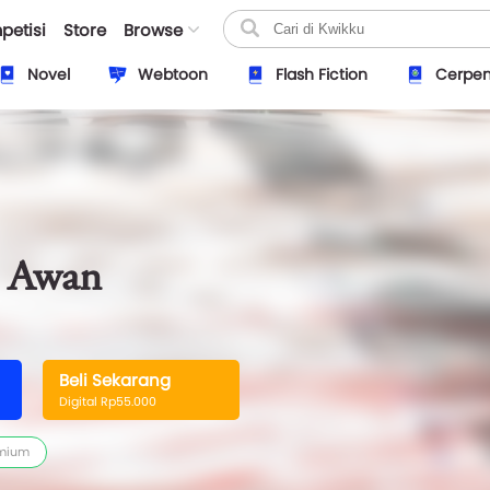
petisi
Store
Browse
Novel
Webtoon
Flash Fiction
Cerpe
i Awan
Beli Sekarang
Digital Rp55.000
mium