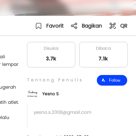
Favorit
Bagikan
QR
Disukai
Dibaca
ali
3.7k
7.1k
r lempar
Tentang Penulis
Follow
nugerah
Yesno S
ih atlet.
yesno.s.2008@gmail.com
lalu