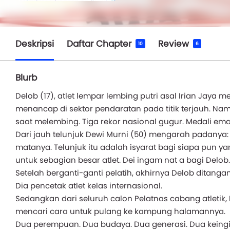
Deskripsi
Daftar Chapter
Review
10
6
Blurb
Delob (17), atlet lempar lembing putri asal Irian Jaya
menancap di sektor pendaratan pada titik terjauh. Na
saat melembing. Tiga rekor nasional gugur. Medali ema
Dari jauh telunjuk Dewi Murni (50) mengarah padanya:
matanya. Telunjuk itu adalah isyarat bagi siapa pun y
untuk sebagian besar atlet. Dei ingam nat a bagi Delob.
Setelah berganti-ganti pelatih, akhirnya Delob ditangan
Dia pencetak atlet kelas internasional.
Sedangkan dari seluruh calon Pelatnas cabang atletik,
mencari cara untuk pulang ke kampung halamannya.
Dua perempuan. Dua budaya. Dua generasi. Dua keingin