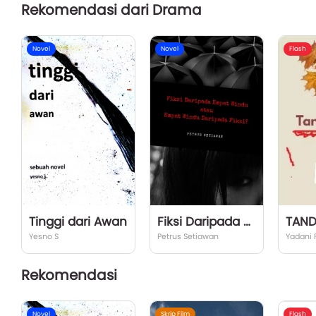
Rekomendasi dari Drama
Novel
Novel
Flash
Tinggi dari Awan
Fiksi Daripada Empat Windu, Atau Empat Windu Daripada Fiksi?
TAND
Yesno S
Petrus Setiawan
Yadani 
Rekomendasi
Novel
Skrip Film
Flash