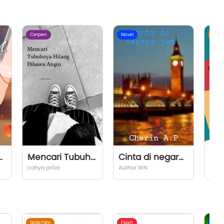
Cerpen
Novel
Skrip
gal, Dunia.
Mencari Tubuhnya Hilang Dibawa Angin
Cinta di negara jam
cahya prilia
Author WN
Anni
Skrip Film
Flash
Nove