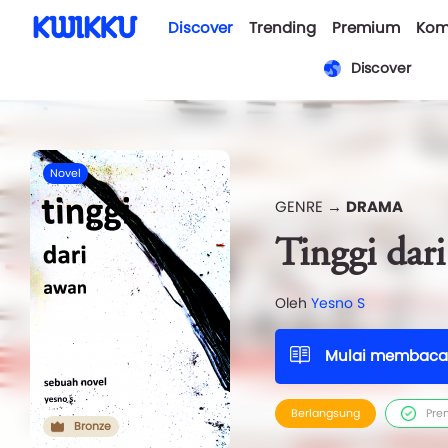
Discover
Trending
Premium
Kom
Discover
Novel
GENRE →
DRAMA
Tinggi dar
Oleh
Yesno S
Mulai membaca
Berlangsung
Pre
Bronze