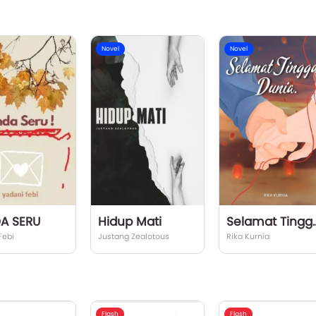
Novel
Novel
A SERU
Hidup Mati
Selamat Ting
Febi
Justang Zealotous
Rika Kurnia
Flash
Flash