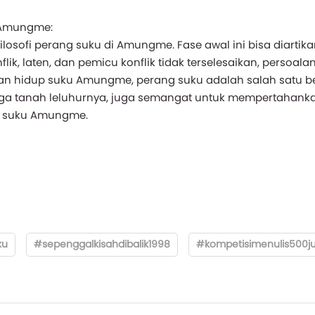
 Amungme:
filosofi perang suku di Amungme. Fase awal ini bisa diartik
lik, laten, dan pemicu konflik tidak terselesaikan, persoala
an hidup suku Amungme, perang suku adalah salah satu b
ga tanah leluhurnya, juga semangat untuk mempertahankan
g suku Amungme.
ku
#sepenggalkisahdibalik1998
#kompetisimenulis500j