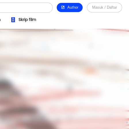
Author
Masuk / Daftar
n
Skrip film