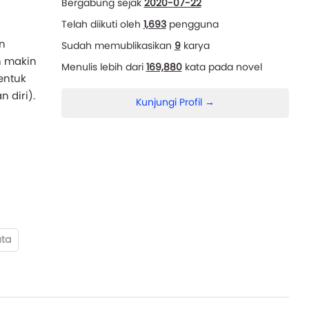
Bergabung sejak
2020-07-22
Telah diikuti oleh
1,693
pengguna
an
Sudah memublikasikan
9
karya
n makin
Menulis lebih dari
169,880
kata pada novel
entuk
 diri).
Kunjungi Profil →
uta