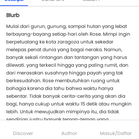
Blurb
Mulai dari gurun, gunung, sampai hutan yang lebat
terbayang-bayang setiap hari oleh Rose. Mimpi ingin
berpetualang ke kota zaragoza untuk sekedar
melepas penat dunia yang bagai neraka. Namun,
banyak sekali rintangan dan tantangan yang harus
dilewati. yang terkecil hingga yang paling rumit, dan
dari merasakan susahnya hingga payah yang tak
berkesudahan. Rose membutuhkan ruang untuk
bahagia karena dia tahu bahwa waktu hanya
sebentar. Tidak banyak cerita-cerita yang akan dia
bagi, hanya cukup untuk waktu 15 detik atau mungkin
lebih. Untuk mewujudkan mimpinya itu, dia tidak
sendirian justru banyak teman-teman yang
membantunya. Dia berterimakasih pada catatan kecil
Discover
Author
Masuk/Daftar
yang selalu dia bawa, karena dengan itu dia akan