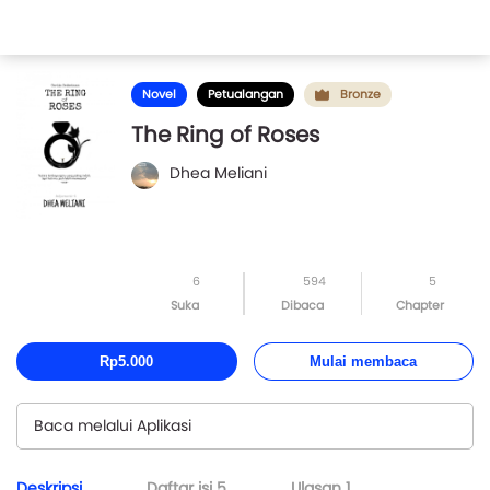
Novel
Petualangan
Bronze
The Ring of Roses
Dhea Meliani
6
594
5
Suka
Dibaca
Chapter
Rp5.000
Mulai membaca
Baca melalui Aplikasi
Deskripsi
Daftar isi
5
Ulasan
1