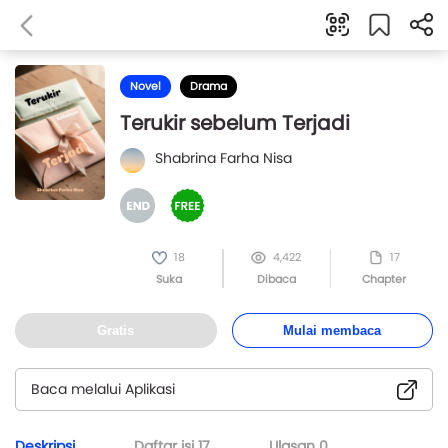
Novel
Drama
Terukir sebelum Terjadi
Shabrina Farha Nisa
18
4,422
17
Suka
Dibaca
Chapter
Gratis
Mulai membaca
Baca melalui Aplikasi
Deskripsi
Daftar isi
17
Ulasan
0