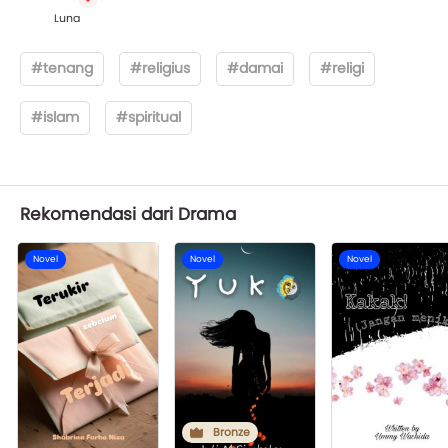
Luna
#tenang
#religius
#damai
#religi
#islam
#spiritual
Rekomendasi dari Drama
Novel
Novel
Novel
Bronze