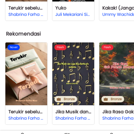
Terukir sebelum Terjadi
Yuko
Shabrina Farha Nisa
Juli Mekariani Simbolon
Ummy Wachid
Rekomendasi
Novel
Flash
Flash
Bronze
Bronze
Terukir sebelum Terjadi
Jika Musik dan Lagu Bisa Berbicara padamu...
Shabrina Farha Nisa
Shabrina Farha Nisa