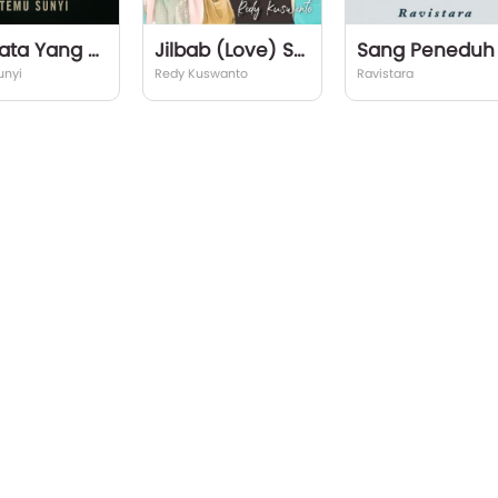
Air Mata Yang Diharamkan
Jilbab (Love) Story 2
unyi
Redy Kuswanto
Ravistara