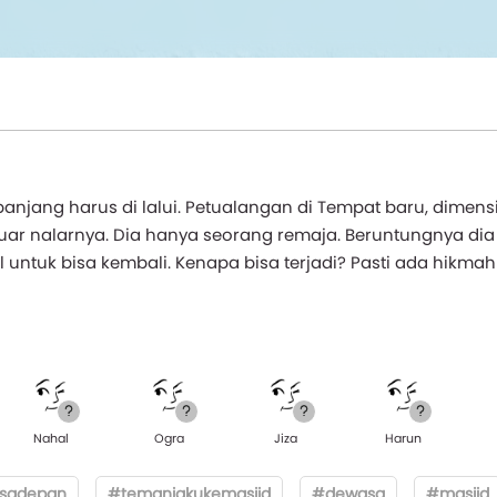
njang harus di lalui. Petualangan di Tempat baru, dimensi
luar nalarnya. Dia hanya seorang remaja. Beruntungnya dia
tuk bisa kembali. Kenapa bisa terjadi? Pasti ada hikmah
Nahal
Ogra
Jiza
Harun
sadepan
#temaniakukemasjid
#dewasa
#masjid