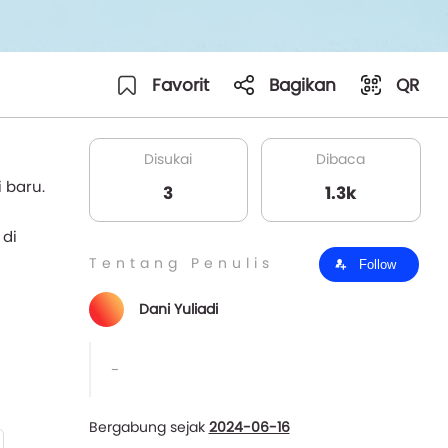
Favorit
Bagikan
QR
Disukai
Dibaca
 baru.
3
1.3k
 di
Tentang Penulis
Follow
Dani Yuliadi
-
Bergabung sejak
2024-06-16