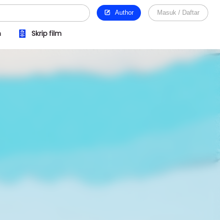
Author
Masuk / Daftar
n
Skrip film