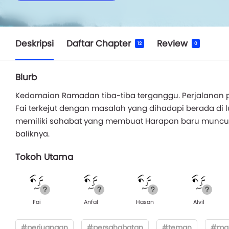
Deskripsi
Daftar Chapter
Review
12
0
Blurb
Kedamaian Ramadan tiba-tiba terganggu. Perjalanan pa
Fai terkejut dengan masalah yang dihadapi berada di 
memiliki sahabat yang membuat Harapan baru muncul un
baliknya.
Tokoh Utama
Fai
Anfal
Hasan
Alvil
#perjuangan
#persahabatan
#teman
#ma