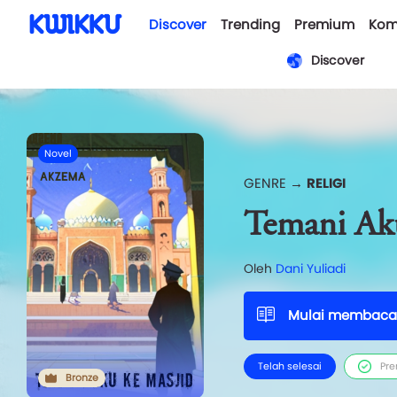
Discover
Trending
Premium
Kom
Discover
Novel
GENRE →
RELIGI
Temani Ak
Oleh
Dani Yuliadi
Mulai membaca
Telah selesai
Pr
Bronze