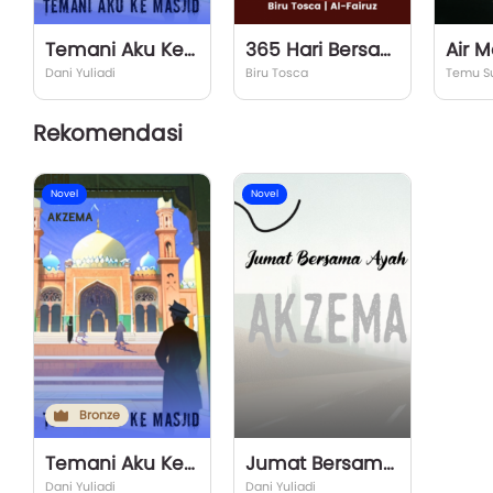
Temani Aku Ke Masjid
365 Hari Bersama Sahabat Nabi
Dani Yuliadi
Biru Tosca
Temu S
Rekomendasi
Novel
Novel
Bronze
Temani Aku Ke Masjid
Jumat Bersama Ayah
Dani Yuliadi
Dani Yuliadi