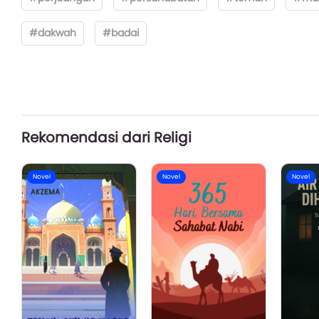
#dakwah
#badai
Rekomendasi dari Religi
Novel
Novel
Novel