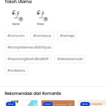
Tokoh Utama
Sandi
Riska
#romcom
#romance
#remaja
#kompetisimenulis500juta
#sepotongkisahdibalik98
#dewasamuda
#ordebaru
Rekomendasi dari Romantis
Novel
Novel
Novel