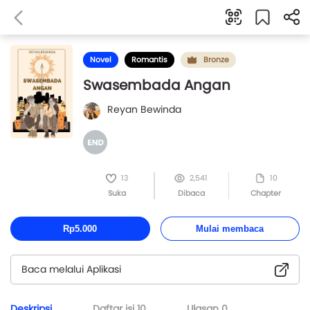
Novel
Romantis
Bronze
Swasembada Angan
Reyan Bewinda
13
2,541
10
Suka
Dibaca
Chapter
Rp5.000
Mulai membaca
Baca melalui Aplikasi
Deskripsi
Daftar isi
10
Ulasan
0