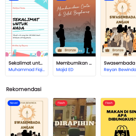
Bronze
Bronze
Sekalimat untuk Nada
Membumikan Cinta di Selat Bosphorus
Muhammad Fiqih Sugesty
Majid ED
Reyan Bewind
Rekomendasi
Novel
Flash
Flash