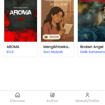
Bronze
AROMA
Mengikhlaskan Cinta di New York
Broken Angel
KOJI
Suci Mulyati
Didik Suharson
Discover
Author
Masuk/Daftar