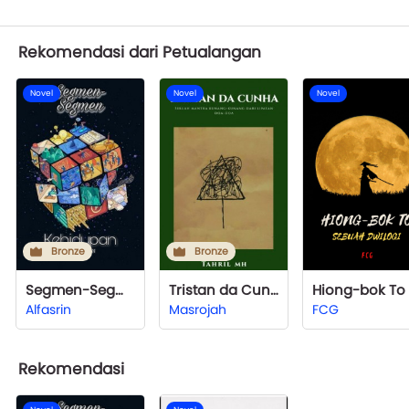
Rekomendasi dari Petualangan
Novel
Novel
Novel
Bronze
Bronze
Segmen-Segmen Kehidupan
Tristan da Cunha
Alfasrin
Masrojah
FCG
Rekomendasi