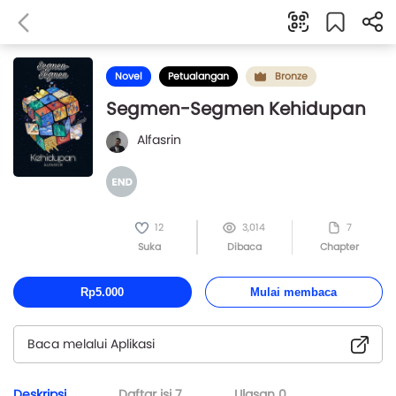
Novel
Petualangan
Bronze
Segmen-Segmen Kehidupan
Alfasrin
12
3,014
7
Suka
Dibaca
Chapter
Rp5.000
Mulai membaca
Baca melalui Aplikasi
Deskripsi
Daftar isi
7
Ulasan
0