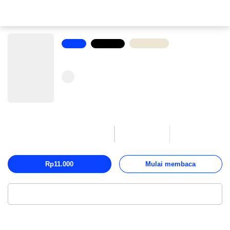
Novel
Romantis
Bronze
Rizka & Rizky
Dheya Aida Zahra
3
4,994
11
Suka
Dibaca
Chapter
Rp11.000
Mulai membaca
Baca melalui Aplikasi
Deskripsi
Daftar isi
11
Ulasan
0