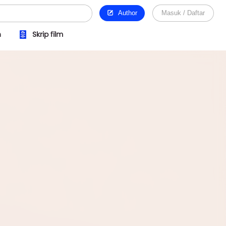
Author
Masuk / Daftar
n
Skrip film