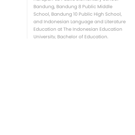
Bandung, Bandung 8 Public Middle
School, Bandung 10 Public High School,
and Indonesian Language and Literature
Education at The Indonesian Education
University, Bachelor of Education.
Indonesian Language Teacher at Da'i
An-nur High School Indramayu from
2009 to 2010 and Insan Cendekia
Serpong State Islamic High School from
2010 to 2015. The books she has
published are Pohon Apel Obrolan Ayah
dan Anak tentang Kehidupan-Apple Tree
Father and Son's Conversation about Life
(Leutika Prio, 2014), Menyusui Cinta-
Breastfeeding Love (Leutika Prio, 2018),
Norma-Norma (Stiletto Indie Book, 2019),
Sepasang Tua di Küçükçekmece-An Old
Couple in Küçükçekmece (Basabasi