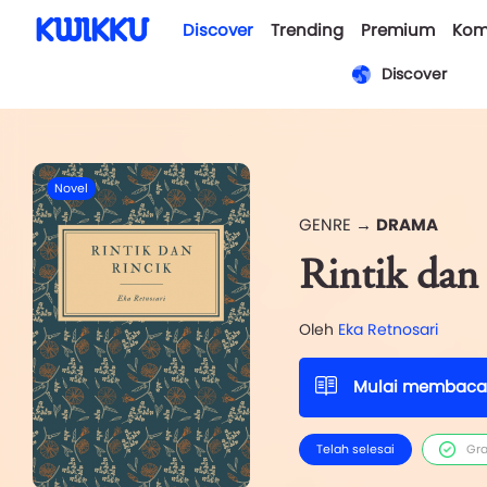
Discover
Trending
Premium
Kom
Discover
Novel
GENRE →
DRAMA
Rintik dan
Oleh
Eka Retnosari
Mulai membaca
Telah selesai
Gra