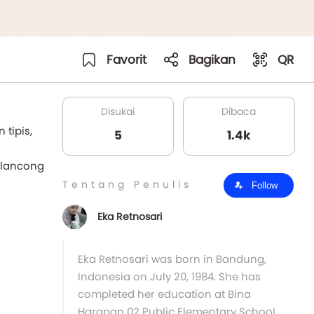
Favorit
Bagikan
QR
Disukai
Dibaca
tipis,
5
1.4k
elancong
Tentang Penulis
Follow
Eka Retnosari
Eka Retnosari was born in Bandung,
Indonesia on July 20, 1984. She has
completed her education at Bina
Harapan 02 Public Elementary School