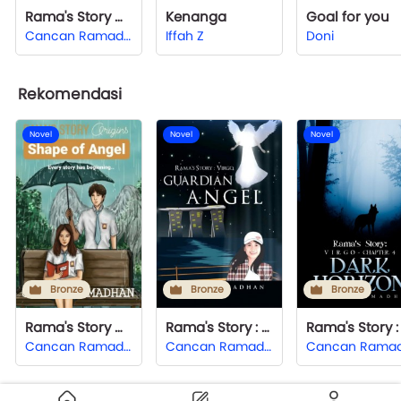
Rama's Story Origins : Shape Of Angel
Kenanga
Goal for you
Cancan Ramadhan
Iffah Z
Doni
Rekomendasi
Novel
Novel
Novel
Bronze
Bronze
Bronze
Rama's Story Origins : Shape Of Angel
Rama's Story : Virgo Chapter 2 - Guardian Angel
Cancan Ramadhan
Cancan Ramadhan