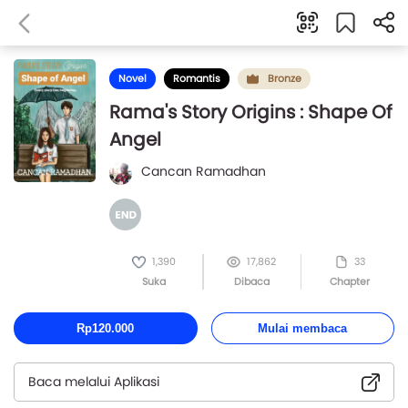
Novel
Romantis
Bronze
Rama's Story Origins : Shape Of
Angel
Cancan Ramadhan
1,390
17,862
33
Suka
Dibaca
Chapter
Rp120.000
Mulai membaca
Baca melalui Aplikasi