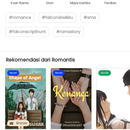
Evan Rama
Dion
Maya Kartika
Ferdian
#romance
#falconxkwikku
#sma
#falconscripthunt
#ramastory
Rekomendasi dari Romantis
Novel
Novel
Komik
Bronze