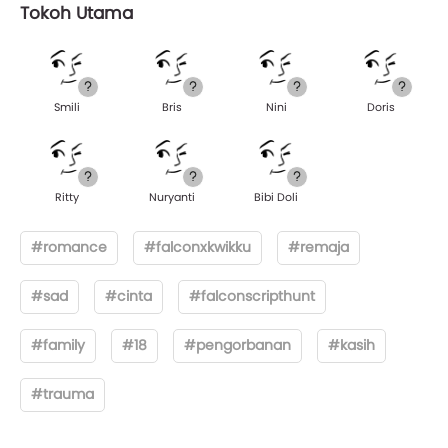
Tokoh Utama
Smili
Bris
Nini
Doris
Ritty
Nuryanti
Bibi Doli
#romance
#falconxkwikku
#remaja
#sad
#cinta
#falconscripthunt
#family
#18
#pengorbanan
#kasih
#trauma