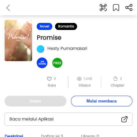
Novel
Romantis
Promise
Hesty Purnamasari
0
1,448
3
Suka
Dibaca
Chapter
Gratis
Mulai membaca
Baca melalui Aplikasi
Deskripsi
Daftar isi
3
Ulasan
0