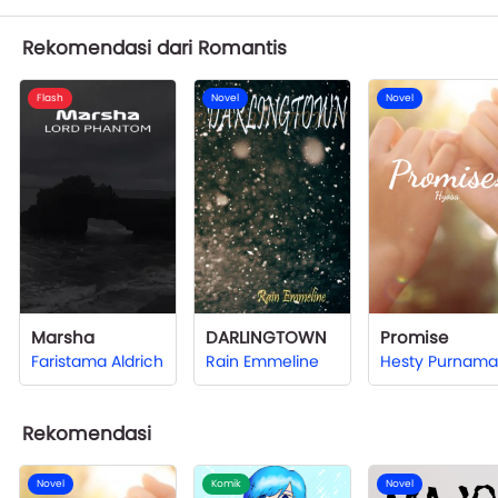
Rekomendasi dari Romantis
Flash
Novel
Novel
Marsha
DARLINGTOWN
Promise
Faristama Aldrich
Rain Emmeline
Rekomendasi
Novel
Komik
Novel