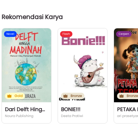
Rekomendasi Karya
Novel
Flash
Cerpen
Gold
Bronze
Bronze
Dari Delft Hingga Madinah
BONIE!!!
Noura Publishing
Deeta Pratiwi
ari prasety