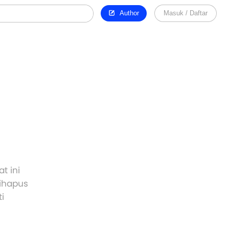
Author
Masuk / Daftar
t ini
dihapus
i