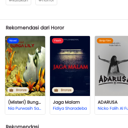
Rekomendasi dari Horor
Novel
Flash
Skrip Film
Bronze
Bronze
(Misteri) Bunga Lily
Jaga Malam
ADARUSA
Nia Purwasih Sanggalangi
Fidiya Sharadeba
Rekomendasi