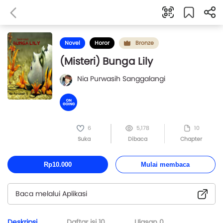
Novel
Horor
Bronze
(Misteri) Bunga Lily
Nia Purwasih Sanggalangi
6
5,178
10
Suka
Dibaca
Chapter
Rp10.000
Mulai membaca
Baca melalui Aplikasi
Deskripsi
Daftar isi
10
Ulasan
0