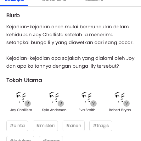
Blurb
Kejadian-kejadian aneh mulai bermunculan dalam
kehidupan Joy Challista setelah ia menerima
setangkai bunga lily yang diawetkan dari sang pacar.
Kejadian-kejadian apa sajakah yang dialami oleh Joy
dan apa kaitannya dengan bunga lily tersebut?
Tokoh Utama
Joy Challista
Kyle Anderson
Eva Smith
Robert Bryan
#cinta
#misteri
#aneh
#tragis
#kutukan
#horror