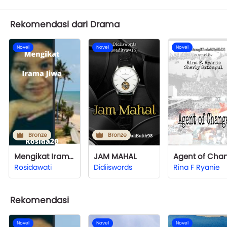
Rekomendasi dari Drama
Novel
Novel
Novel
Bronze
Bronze
Mengikat Irama Jiwa
JAM MAHAL
Rosidawati
Didiiswords
Rina F Ryanie
Rekomendasi
Novel
Novel
Novel