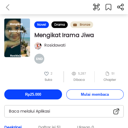
Novel
Drama
Bronze
Mengikat Irama Jiwa
Rosidawati
2
5,287
51
Suka
Dibaca
Chapter
Rp25.000
Mulai membaca
Baca melalui Aplikasi
Deskripsi
Daftar isi
51
Ulasan
0