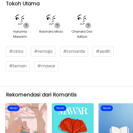
Tokoh Utama
Harumia
Ravindra Mirza
Chandra Dwi
Mawarni
Aditya
#cinta
#remaja
#romantis
#sedih
#teman
#mawar
Rekomendasi dari Romantis
Novel
Novel
Novel