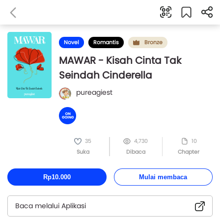
Novel
Romantis
Bronze
MAWAR - Kisah Cinta Tak
Seindah Cinderella
pureagiest
35
4,730
10
Suka
Dibaca
Chapter
Rp10.000
Mulai membaca
Baca melalui Aplikasi