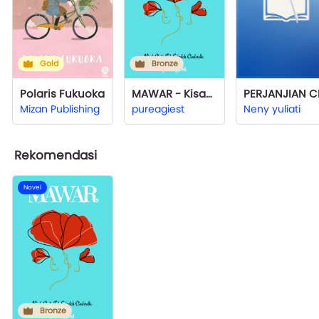
Gold
Bronze
Polaris Fukuoka
MAWAR - Kisah Cinta Tak Seindah Cinderella
Mizan Publishing
pureagiest
Neny yuliati
Rekomendasi
Novel
Bronze