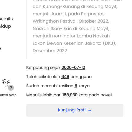
dan Kunang-Kunang di Kedung Mayit,
menjafi Juara I, pada Perpusnas
pemilik
Writingthon Festival, Oktober 2022.
hidup
Naskah Ikan-Ikan di Kedung Mayit,
menjadi nominator Lomba Naskah
Lakon Dewan Kesenian Jakarta (DKJ),
p
Desember 2022
Bergabung sejak
2020-07-10
Telah diikuti oleh
646
pengguna
Sudah memublikasikan
6
karya
Menulis lebih dari
168,930
kata pada novel
onya Noto
Kunjungi Profil →