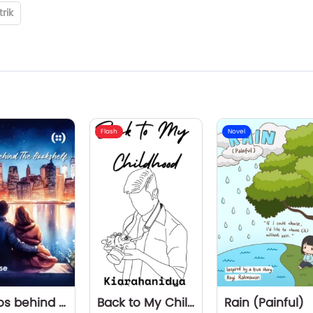
rik
Flash
Novel
Photos behind the bookshelf
Back to My Childhood
Rain (Painful)