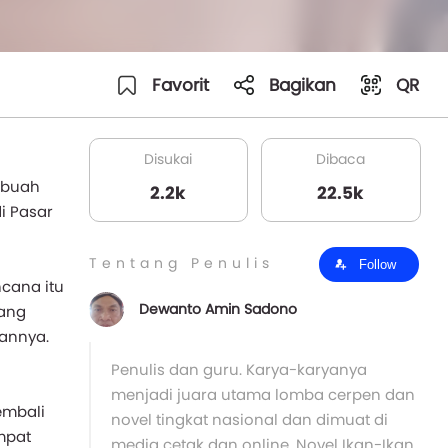
Favorit
Bagikan
QR
Disukai
Dibaca
ebuah
2.2k
22.5k
i Pasar
Tentang Penulis
Follow
cana itu
Dewanto Amin Sadono
yang
annya.
Penulis dan guru. Karya-karyanya
menjadi juara utama lomba cerpen dan
embali
novel tingkat nasional dan dimuat di
mpat
media cetak dan online. Novel Ikan-Ikan