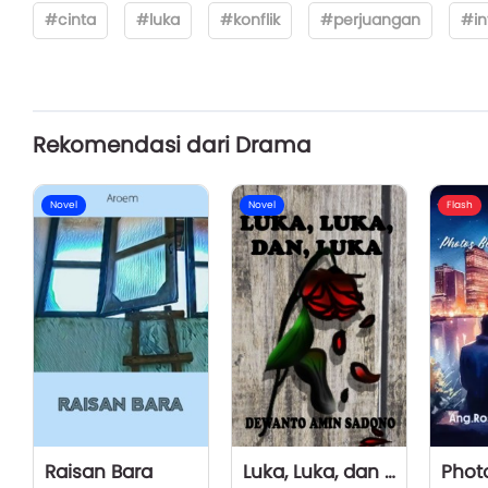
#cinta
#luka
#konflik
#perjuangan
#int
Rekomendasi dari Drama
Novel
Novel
Flash
Raisan Bara
Luka, Luka, dan Luka