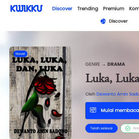
Discover
Trending
Premium
Kom
Discover
Novel
GENRE →
DRAMA
Luka, Luka
Oleh
Dewanto Amin Sad
Mulai membaca
Telah selesai
Gra