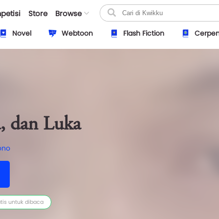
petisi
Store
Browse
Novel
Webtoon
Flash Fiction
Cerpe
, dan Luka
ono
tis untuk dibaca