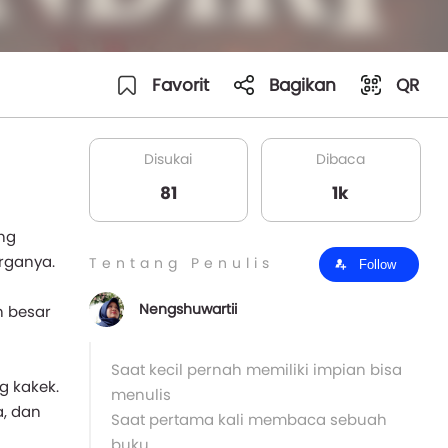
Favorit
Bagikan
QR
Disukai
Dibaca
81
1k
ng
rganya.
Tentang Penulis
Follow
Nengshuwartii
n besar
Saat kecil pernah memiliki impian bisa
g kakek.
menulis
a, dan
Saat pertama kali membaca sebuah
buku