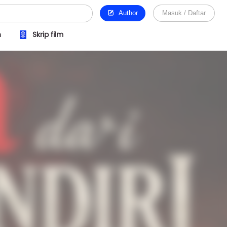
Author
Masuk / Daftar
n
Skrip film