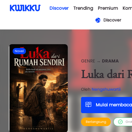
Discover
Trending
Premium
Kom
Discover
Novel
GENRE →
DRAMA
Luka dari 
Oleh
Nengshuwartii
Mulai membaca
Berlangsung
Gra