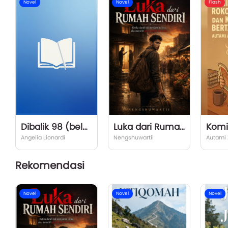
Novel
Novel
Flash
Dibalik 98 (belum fix)
Luka dari Rumah Sendiri
Angelia Lionardi
Nengshuwartii
Autami 
Rekomendasi
Novel
Novel
Novel