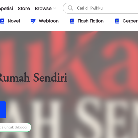
petisi
Store
Browse
Novel
Webtoon
Flash Fiction
Cerpe
Rumah Sendiri
tis untuk dibaca