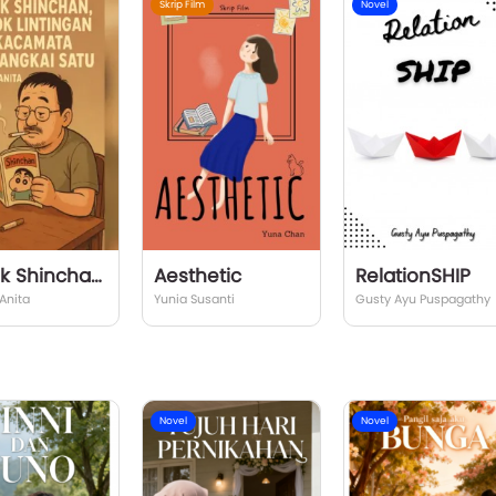
Skrip Film
Novel
Komik Shinchan, Rokok Lintingan dan Kacamata Bertangkai Satu
Aesthetic
RelationSHIP
Anita
Yunia Susanti
Gusty Ayu Puspagathy
Novel
Novel