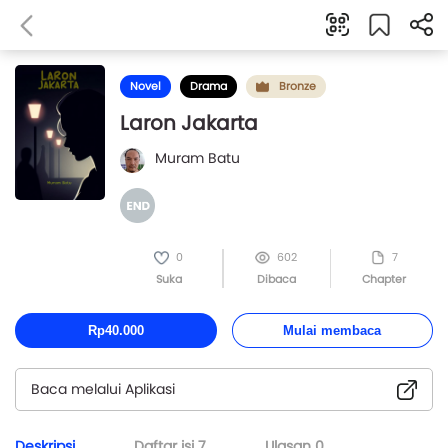
Novel
Drama
Bronze
Laron Jakarta
Muram Batu
0
602
7
Suka
Dibaca
Chapter
Rp40.000
Mulai membaca
Baca melalui Aplikasi
Deskripsi
Daftar isi
7
Ulasan
0