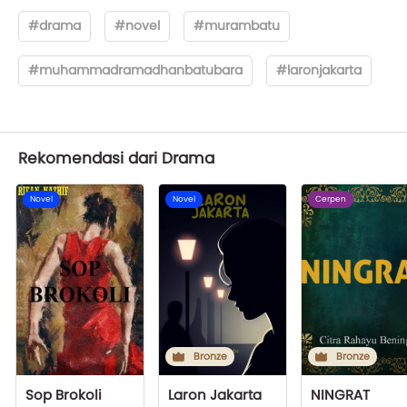
#drama
#novel
#murambatu
#muhammadramadhanbatubara
#laronjakarta
Rekomendasi dari Drama
Novel
Novel
Cerpen
Bronze
Bronze
Sop Brokoli
Laron Jakarta
NINGRAT