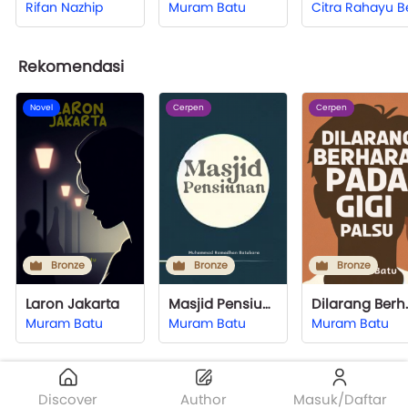
Rifan Nazhip
Muram Batu
Rekomendasi
Novel
Cerpen
Cerpen
Bronze
Bronze
Bronze
Laron Jakarta
Masjid Pensiunan
Dilarang Be
Muram Batu
Muram Batu
Muram Batu
Discover
Author
Masuk/Daftar