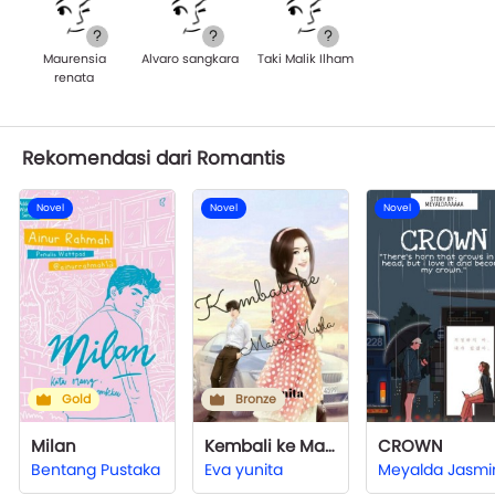
Maurensia
Alvaro sangkara
Taki Malik Ilham
renata
Rekomendasi dari Romantis
Novel
Novel
Novel
Gold
Bronze
Milan
Kembali ke Masa Muda
CROWN
Bentang Pustaka
Eva yunita