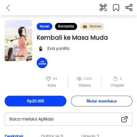
Novel
Romantis
Bronze
Kembali ke Masa Muda
Eva yunita
84
2,334
5
Suka
Dibaca
Chapter
Rp20.000
Mulai membaca
Baca melalui Aplikasi
Deskripsi
Daftar isi
5
Ulasan
2