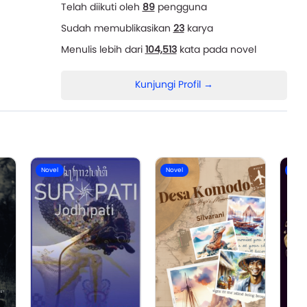
Telah diikuti oleh
89
pengguna
Sudah memublikasikan
23
karya
Menulis lebih dari
104,513
kata pada novel
Kunjungi Profil →
Novel
Novel
Nove