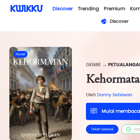
Discover
Trending
Premium
Kom
Discover
Novel
GENRE →
PETUALANGA
Kehormata
Oleh
Donny Setiawan
Mulai membaca
Telah selesai
Gra