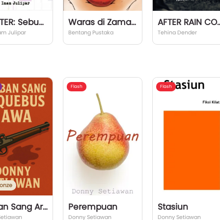
DRAFTER: Sebuah Perjalanan
Waras di Zaman Edan
AFTER RAIN COME
m Julipar
Bentang Pustaka
Tehina Dender
Flash
Flash
onze
Korban Sang Arquebus Jawa
Perempuan
Stasiun
Setiawan
Donny Setiawan
Donny Setiawan