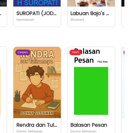
 SUNSHINE
SUROPATI (JODHIPATI)
Labuan Bajo's Memories
Hermawan
Silvarani
Repub
Cerpen
Flash
Flash
Rendra dan Tulisannya
Balasan Pesan
Donny Setiawan
Donny Setiawan
Donn