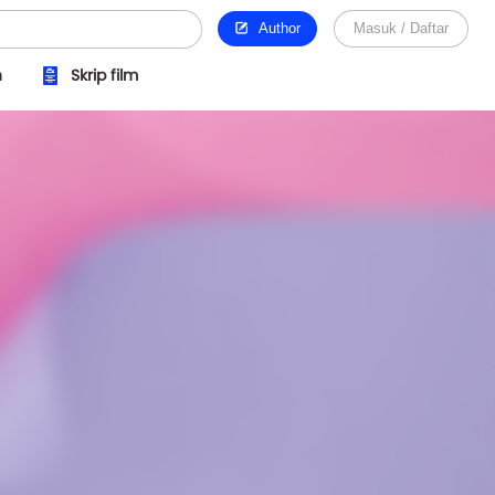
Author
Masuk / Daftar
n
Skrip film