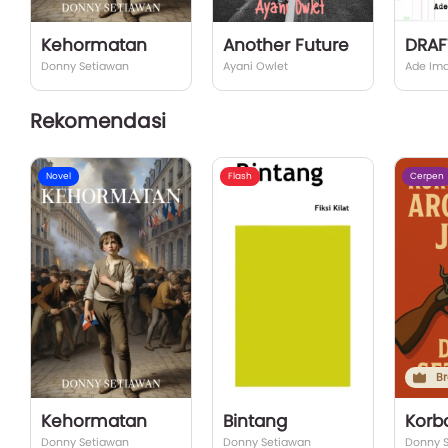
Kehormatan
Another Future
Donny Setiawan
Ayani Owlet
Ade Ima
Rekomendasi
Novel
Flash
Cerpen
Br
Kehormatan
Bintang
Donny Setiawan
Donny Setiawan
Donny 