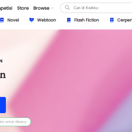
petisi
Store
Browse
Novel
Webtoon
Flash Fiction
Cerpe
N
n
tis untuk dibaca