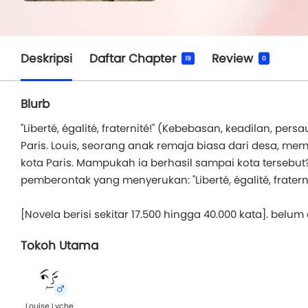
Deskripsi
Daftar Chapter
Review
19
0
Blurb
"Liberté, égalité, fraternité!" (Kebebasan, keadilan, p
Paris. Louis, seorang anak remaja biasa dari desa, mem
kota Paris. Mampukah ia berhasil sampai kota tersebut? 
pemberontak yang menyerukan: "Liberté, égalité, fraterni
[Novela berisi sekitar 17.500 hingga 40.000 kata]. belum d
Tokoh Utama
Louise Lyche