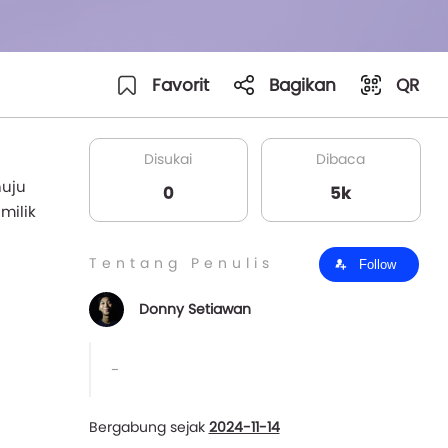
Favorit
Bagikan
QR
Disukai
Dibaca
nuju
0
5k
milik
Tentang Penulis
Follow
Donny Setiawan
-
Bergabung sejak
2024-11-14