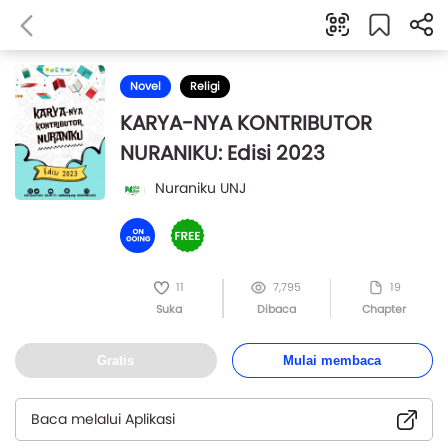
Novel
Religi
KARYA-NYA KONTRIBUTOR
NURANIKU: Edisi 2023
Nuraniku UNJ
11
7,795
19
Suka
Dibaca
Chapter
Gratis
Mulai membaca
Baca melalui Aplikasi