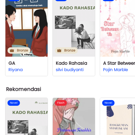
Bronze
Bronze
GA
Kado Rahasia
Riyana
silvi budiyanti
Pojin Marble
Rekomendasi
Novel
Flash
Novel