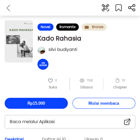
Novel
Romantis
Bronze
Kado Rahasia
silvi budiyanti
0
768
10
Suka
Dibaca
Chapter
Rp15.000
Mulai membaca
Baca melalui Aplikasi
Deskripsi
Daftar isi
10
Ulasan
0