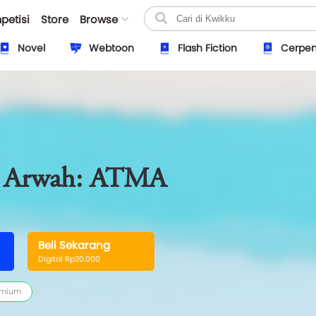
petisi
Store
Browse
Novel
Webtoon
Flash Fiction
Cerpe
ra Arwah: ATMA
Beli Sekarang
Digital Rp20.000
emium