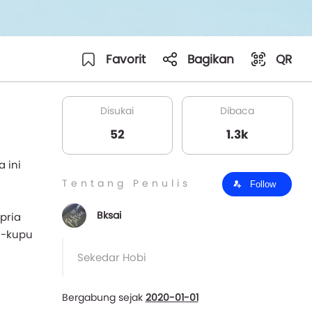
Favorit
Bagikan
QR
Disukai
Dibaca
52
1.3k
 ini
Tentang Penulis
Follow
Bksai
pria
u-kupu
Sekedar Hobi
Bergabung sejak
2020-01-01