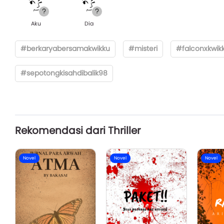
Aku
Dia
#berkaryabersamakwikku
#misteri
#falconxkwik
#sepotongkisahdibalik98
Rekomendasi dari Thriller
Novel
Novel
Novel