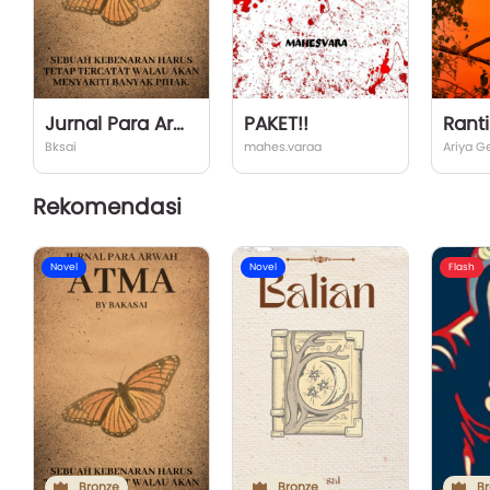
Jurnal Para Arwah: ATMA
PAKET!!
Rant
Bksai
mahes.varaa
Ariya G
Rekomendasi
Novel
Novel
Flash
Bronze
Bronze
Br