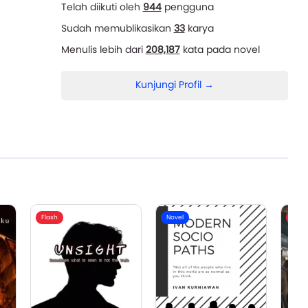
Telah diikuti oleh
944
pengguna
Sudah memublikasikan
33
karya
Menulis lebih dari
208,187
kata pada novel
Kunjungi Profil →
Flash
Novel
Flash