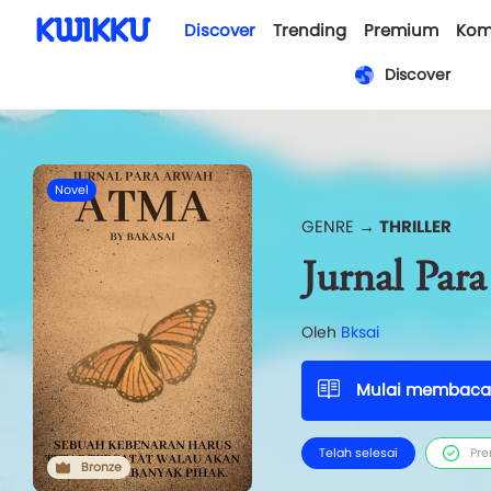
Discover
Trending
Premium
Kom
Discover
Novel
GENRE →
THRILLER
Jurnal Pa
Oleh
Bksai
Mulai membaca
Telah selesai
Pr
Bronze