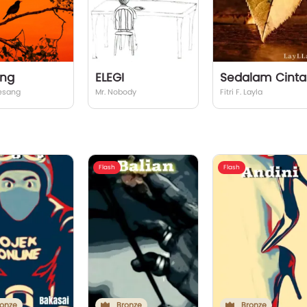
ing
ELEGI
Sed
esang
Mr. Nobody
Fitri F. Layla
Flash
Flash
onze
Bronze
Bronze