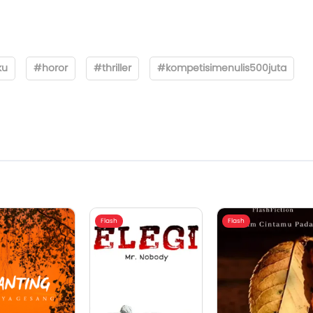
ku
#horor
#thriller
#kompetisimenulis500juta
Flash
Flash