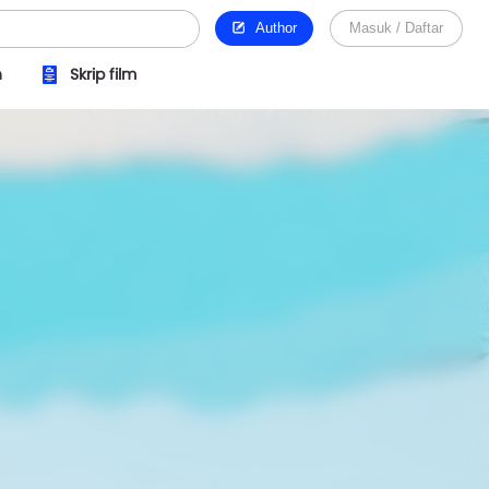
Author
Masuk / Daftar
n
Skrip film