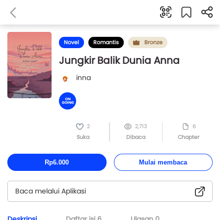
Novel
Romantis
Bronze
Jungkir Balik Dunia Anna
inna
2
2,713
6
Suka
Dibaca
Chapter
Rp6.000
Mulai membaca
Baca melalui Aplikasi
Deskripsi
Daftar isi
6
Ulasan
0