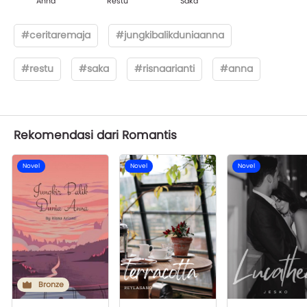
Anna
Restu
Saka
#ceritaremaja
#jungkibalikduniaanna
#restu
#saka
#risnaarianti
#anna
Rekomendasi dari Romantis
Novel
Novel
Novel
Bronze