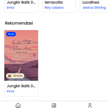
Jungkir Balik Dunia Anna
terracotta
Lucathea
inna
Rey Lasano
Jesica Ginting
Rekomendasi
Novel
Bronze
Jungkir Balik Dunia Anna
inna