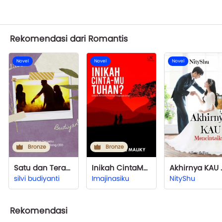
Rekomendasi dari Romantis
Novel
Novel
Novel
Bronze
Bronze
Satu dan Terakhir, Kisah Cinta Bersama Sang CEO
Inikah CintaMu Tuhan? (Novelette Baru)
Akhirnya
silvi budiyanti
Imajinasiku
NityShu
Rekomendasi