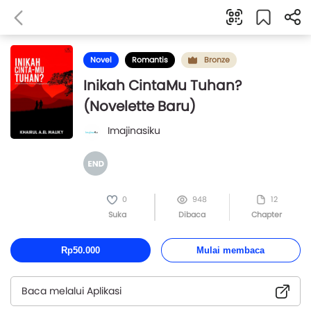
Novel
Romantis
Bronze
Inikah CintaMu Tuhan?
(Novelette Baru)
Imajinasiku
0
948
12
Suka
Dibaca
Chapter
Rp50.000
Mulai membaca
Baca melalui Aplikasi